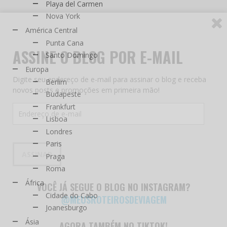
Playa del Carmen
Nova York
América Central
Punta Cana
ASSINE O BLOG POR E-MAIL
Santo Domingo
Europa
Digite seu endereço de e-mail para assinar o blog e receba
Berlim
novos posts e promoções em primeira mão!
Budapeste
Frankfurt
Endereço
de
Lisboa
e-
Londres
mail
Paris
ASSINAR
Praga
Roma
África
VOCÊ JÁ SEGUE O BLOG NO INSTAGRAM?
Cidade do Cabo
@MEUSROTEIROSDEVIAGEM
Joanesburgo
Ásia
AGORA TAMBÉM NO TIKTOK!