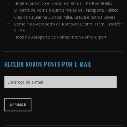
Hotel econômico e Hostel em Roma: The RomeHello
O Metrô de Roma e outros meios de Transporte Público
Chip de Celular na Europa: Itália, Grécia e outros países
Como ir do Aeroporto de Roma ao Centro: Trem, Transfer
e Taxi
Hotel no Aeroporto de Roma: Hilton Rome Airport
RECEBA NOVOS POSTS POR E-MAIL
Endereço
de
e-
mail
ASSINAR