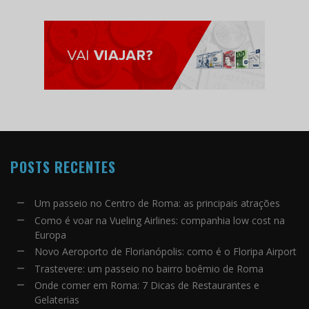
POSTS RECENTES
Um passeio no Centro de Roma: as principais atrações
Como é voar na Vueling Airlines: companhia low cost na
Europa
Novo Aeroporto de Florianópolis: como é o Floripa Airport
Trastevere: um passeio no bairro boêmio de Roma
Onde comer em Roma: 7 Dicas de Restaurantes e
Gelaterias