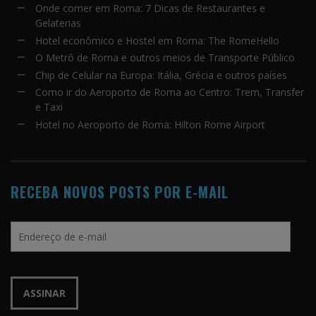
Onde comer em Roma: 7 Dicas de Restaurantes e
Gelaterias
Hotel econômico e Hostel em Roma: The RomeHello
O Metrô de Roma e outros meios de Transporte Público
Chip de Celular na Europa: Itália, Grécia e outros países
Como ir do Aeroporto de Roma ao Centro: Trem, Transfer
e Taxi
Hotel no Aeroporto de Roma: Hilton Rome Airport
RECEBA NOVOS POSTS POR E-MAIL
Endereço
de
e-
mail
ASSINAR