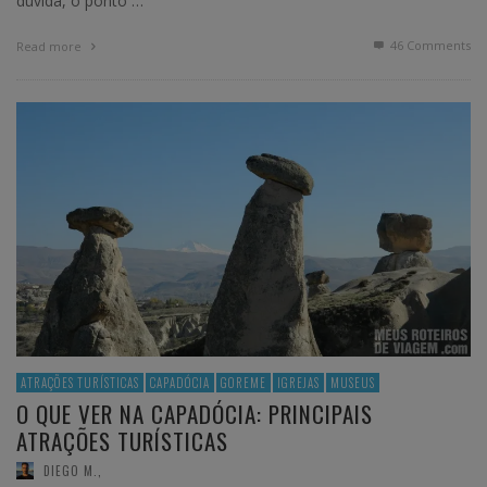
dúvida, o ponto …
46
Comments
Read more
ATRAÇÕES TURÍSTICAS
CAPADÓCIA
GOREME
IGREJAS
MUSEUS
O QUE VER NA CAPADÓCIA: PRINCIPAIS
ATRAÇÕES TURÍSTICAS
DIEGO M.
,