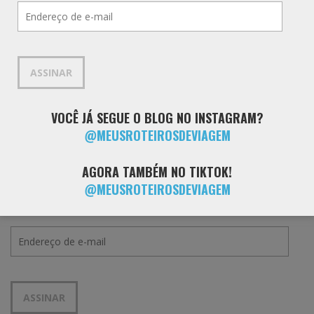
Endereço
de
e-
mail
ASSINAR
VOCÊ JÁ SEGUE O BLOG NO INSTAGRAM?
@MEUSROTEIROSDEVIAGEM
AGORA TAMBÉM NO TIKTOK!
@MEUSROTEIROSDEVIAGEM
RECEBA NOVOS POSTS POR E-MAIL
Endereço
de
e-
mail
ASSINAR