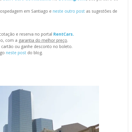
INAR
 hospedagem em Santiago e
neste outro post
as sugestões de
VOCÊ JÁ SEGUE O BLOG NO INSTAGRAM?
 cotação e reserva no portal
RentCars.
@MEUSROTEIROSDEVIAGEM
ino, com a
garantia do melhor preço
.
o cartão ou ganhe desconto no boleto.
AGORA TAMBÉM NO TIKTOK!
ago
neste post
do blog.
@MEUSROTEIROSDEVIAGEM