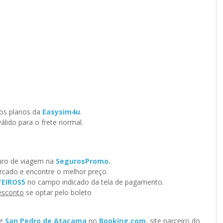
 os planos da
Easysim4u
.
lido para o frete normal.
INE O BLOG POR E-MAIL
guro de viagem na
SegurosPromo.
seu endereço de e-mail para assinar o blog e receba novos posts e
rcado e encontre o melhor preço.
ões em primeira mão!
EIROS5
no campo indicado da tela de pagamento.
esconto
se optar pelo boleto
ço
e
San Pedro de Atacama
no
Booking.com
, site parceiro do