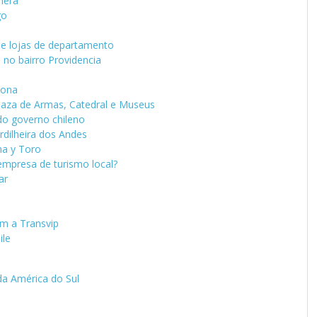
nera
go
 e lojas de departamento
 no bairro Providencia
cona
Plaza de Armas, Catedral e Museus
do governo chileno
rdilheira dos Andes
ha y Toro
mpresa de turismo local?
ar
om a Transvip
ile
da América do Sul