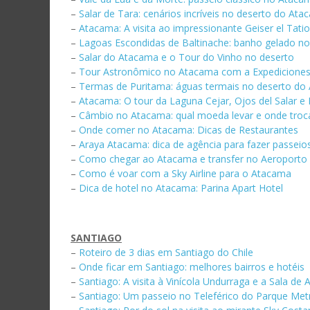
–
Salar de Tara: cenários incríveis no deserto do At
–
Atacama: A visita ao impressionante Geiser el Tatio
–
Lagoas Escondidas de Baltinache: banho gelado n
–
Salar do Atacama e o Tour do Vinho no deserto
–
Tour Astronômico no Atacama com a Expediciones
–
Termas de Puritama: águas termais no deserto do
–
Atacama: O tour da Laguna Cejar, Ojos del Salar e
–
Câmbio no Atacama: qual moeda levar e onde troca
–
Onde comer no Atacama: Dicas de Restaurantes
–
Araya Atacama: dica de agência para fazer passeio
–
Como chegar ao Atacama e transfer no Aeroporto
–
Como é voar com a Sky Airline para o Atacama
–
Dica de hotel no Atacama: Parina Apart Hotel
SANTIAGO
–
Roteiro de 3 dias em Santiago do Chile
–
Onde ficar em Santiago: melhores bairros e hotéis
–
Santiago: A visita à Vinícola Undurraga e a Sala de
–
Santiago: Um passeio no Teleférico do Parque Met