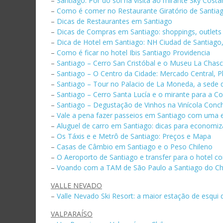
–
Santiago: Por do sol na visita ao mirante Sky Costa
–
Como é comer no Restaurante Giratório de Santia
–
Dicas de Restaurantes em Santiago
–
Dicas de Compras em Santiago: shoppings, outlets
–
Dica de Hotel em Santiago: NH Ciudad de Santiago,
–
Como é ficar no hotel Ibis Santiago Providencia
–
Santiago – Cerro San Cristóbal e o Museu La Chas
–
Santiago – O Centro da Cidade: Mercado Central, 
–
Santiago – Tour no Palacio de La Moneda, a sede 
–
Santiago – Cerro Santa Lucía e o mirante para a Co
–
Santiago – Degustação de Vinhos na Vinícola Conc
–
Vale a pena fazer passeios em Santiago com uma e
–
Aluguel de carro em Santiago: dicas para economiz
–
Os Táxis e e Metrô de Santiago: Preços e Mapa
–
Casas de Câmbio em Santiago e o Peso Chileno
–
O Aeroporto de Santiago e transfer para o hotel c
–
Voando com a TAM de São Paulo a Santiago do Ch
VALLE NEVADO
–
Valle Nevado Ski Resort: a maior estação de esqui 
VALPARAÍSO