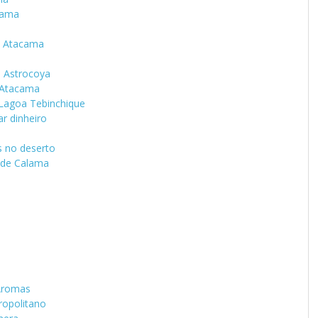
acama
o Atacama
 Astrocoya
 Atacama
 Lagoa Tebinchique
r dinheiro
s no deserto
 de Calama
 Aromas
ropolitano