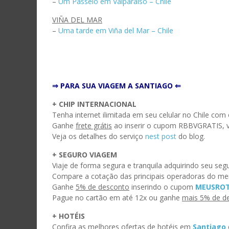
–
Um Passeio em Valparaíso – Chile
VIÑA DEL MAR
–
Uma tarde em Viña del Mar – Chile
⇒ PARA SUA VIAGEM A SANTIAGO ⇐
+ CHIP INTERNACIONAL
Tenha internet ilimitada em seu celular no Chile com
Ganhe
frete grátis
ao inserir o cupom RBBVGRATIS, vá
Veja os detalhes do serviço
nest post
do blog.
ASS
+ SEGURO VIAGEM
Viaje de forma segura e tranquila adquirindo seu se
Digite 
Compare a cotação das principais operadoras do me
promoç
Ganhe
5% de desconto
inserindo o cupom
MEUSROT
Pague no cartão em até 12x ou ganhe
mais 5% de d
Endere
de
+ HOTÉIS
e-
Confira as melhores ofertas de hotéis em
Santiago