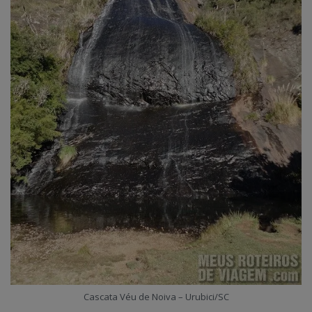
Cascata Véu de Noiva – Urubici/SC