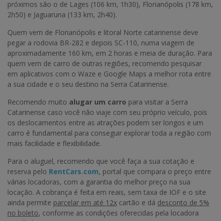
próximos são o de Lages (106 km, 1h30), Florianópolis (178 km,
2h50) e Jaguaruna (133 km, 2h40).
Quem vem de Florianópolis e litoral Norte catarinense deve
pegar a rodovia BR-282 e depois SC-110, numa viagem de
aproximadamente 160 km, em 2 horas e meia de duração. Para
quem vem de carro de outras regiões, recomendo pesquisar
em aplicativos com o Waze e Google Maps a melhor rota entre
a sua cidade e o seu destino na Serra Catarinense.
Recomendo muito
alugar um carro
para visitar a Serra
Catarinense caso você não viaje com seu próprio veículo, pois
os deslocamentos entre as atrações podem ser longos e um
carro é fundamental para conseguir explorar toda a região com
mais facilidade e flexibilidade.
Para o aluguel, recomendo que você faça a sua cotação e
reserva pelo
RentCars.com
, portal que compara o preço entre
várias locadoras, com a garantia do melhor preço na sua
locação. A cobrança é feita em reais, sem taxa de IOF e o site
ainda permite
parcelar em até 12x
cartão e dá
desconto de 5%
no boleto
, conforme as condições oferecidas pela locadora