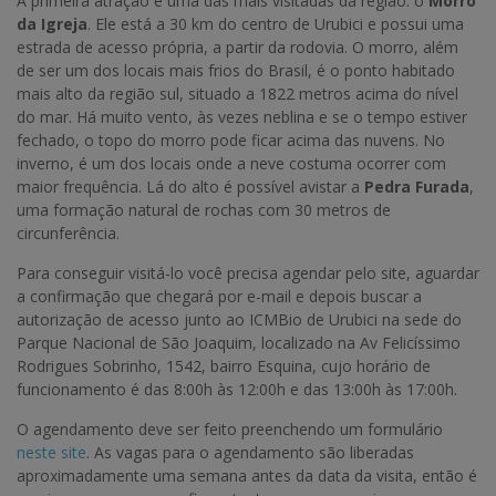
A primeira atração é uma das mais visitadas da região: o
Morro
da Igreja
. Ele está a 30 km do centro de Urubici e possui uma
estrada de acesso própria, a partir da rodovia. O morro, além
de ser um dos locais mais frios do Brasil, é o ponto habitado
mais alto da região sul, situado a 1822 metros acima do nível
do mar. Há muito vento, às vezes neblina e se o tempo estiver
fechado, o topo do morro pode ficar acima das nuvens. No
inverno, é um dos locais onde a neve costuma ocorrer com
maior frequência. Lá do alto é possível avistar a
Pedra Furada
,
uma formação natural de rochas com 30 metros de
circunferência.
Para conseguir visitá-lo você precisa agendar pelo site, aguardar
a confirmação que chegará por e-mail e depois buscar a
autorização de acesso junto ao ICMBio de Urubici na sede do
Parque Nacional de São Joaquim, localizado na Av Felicíssimo
Rodrigues Sobrinho, 1542, bairro Esquina, cujo horário de
funcionamento é das 8:00h às 12:00h e das 13:00h às 17:00h.
O agendamento deve ser feito preenchendo um formulário
neste site
. As vagas para o agendamento são liberadas
aproximadamente uma semana antes da data da visita, então é