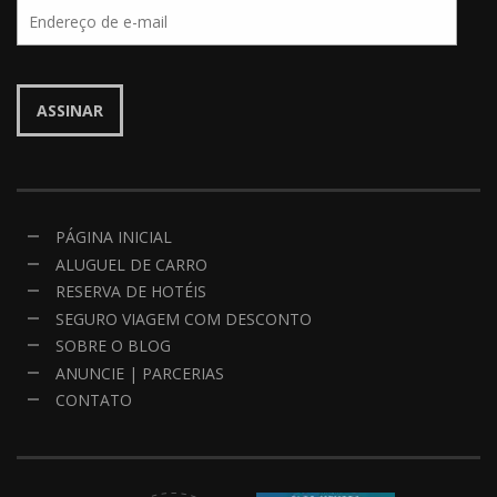
Endereço
de
e-
mail
ASSINAR
PÁGINA INICIAL
ALUGUEL DE CARRO
RESERVA DE HOTÉIS
SEGURO VIAGEM COM DESCONTO
SOBRE O BLOG
ANUNCIE | PARCERIAS
CONTATO