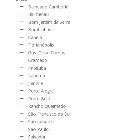
VOCÊ JÁ SEGUE O BLOG NO INSTAGRAM?
Balneário Camboriú
@MEUSROTEIROSDEVIAGEM
Blumenau
Bom Jardim da Serra
AGORA TAMBÉM NO TIKTOK!
Bombinhas
@MEUSROTEIROSDEVIAGEM
Canela
Florianópolis
Gov. Celso Ramos
Gramado
Imbituba
Itapema
Joinville
Porto Alegre
Porto Belo
Rancho Queimado
São Francisco do Sul
São Joaquim
São Paulo
Salvador