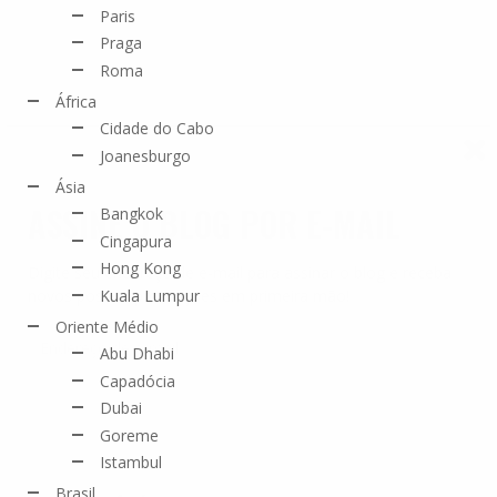
Paris
Praga
Roma
África
Cidade do Cabo
Joanesburgo
Ásia
ASSINE O BLOG POR E-MAIL
Bangkok
Cingapura
Hong Kong
Digite seu endereço de e-mail para assinar o blog e receba
Kuala Lumpur
novos posts e promoções em primeira mão!
Oriente Médio
Endereço
Abu Dhabi
de
Capadócia
e-
mail
Dubai
Goreme
ASSINAR
Istambul
Brasil