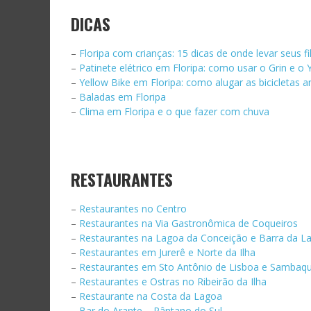
DICAS
–
Floripa com crianças: 15 dicas de onde levar seus fi
–
Patinete elétrico em Floripa: como usar o Grin e o 
–
Yellow Bike em Floripa: como alugar as bicicletas 
–
Baladas em Floripa
–
Clima em Floripa e o que fazer com chuva
RESTAURANTES
–
Restaurantes no Centro
–
Restaurantes na Via Gastronômica de Coqueiros
–
Restaurantes na Lagoa da Conceição e Barra da L
–
Restaurantes em Jurerê e Norte da Ilha
–
Restaurantes em Sto Antônio de Lisboa e Sambaqu
–
Restaurantes e Ostras no Ribeirão da Ilha
–
Restaurante na Costa da Lagoa
–
Bar do Arante – Pântano do Sul