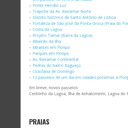
–
Ponte Hercílio Luz
–
Trapiche da Av. Beiramar Norte
–
Distrito histórico de Santo Antônio de Lisboa
–
Fortaleza de São José da Ponta Grosa (Praia do For
–
Costa da Lagoa
–
Projeto Tamar (Barra da Lagoa)
–
Ribeirão da Ilha
–
Mirantes em Floripa
–
Parques em Floripa
–
Av. Beiramar Continental
–
Pedras do bairro Itaguaçú
–
Ciclofaixa de Domingo
–
12 passeios de um dia em cidades próximas a Flori
ASS
Em breve, novos passeios:
Centrinho da Lagoa, Ilha de Anhatomirim, Lagoa do Pe
Digite 
promoç
Endere
de
PRAIAS
e-