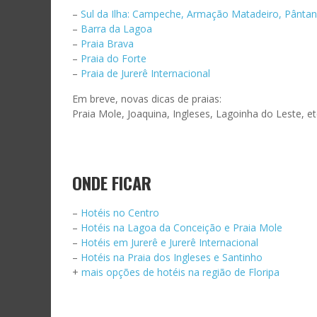
mail
–
Sul da Ilha: Campeche, Armação Matadeiro, Pântan
ASS
–
Barra da Lagoa
–
Praia Brava
–
Praia do Forte
–
Praia de Jurerê Internacional
Em breve, novas dicas de praias:
Praia Mole, Joaquina, Ingleses, Lagoinha do Leste, e
ONDE FICAR
–
Hotéis no Centro
–
Hotéis na Lagoa da Conceição e Praia Mole
–
Hotéis em Jurerê e Jurerê Internacional
–
Hotéis na Praia dos Ingleses e Santinho
+
mais opções de hotéis na região de Floripa