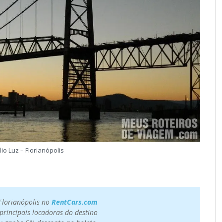
io Luz – Florianópolis
lorianópolis no
RentCars.com
rincipais locadoras do destino