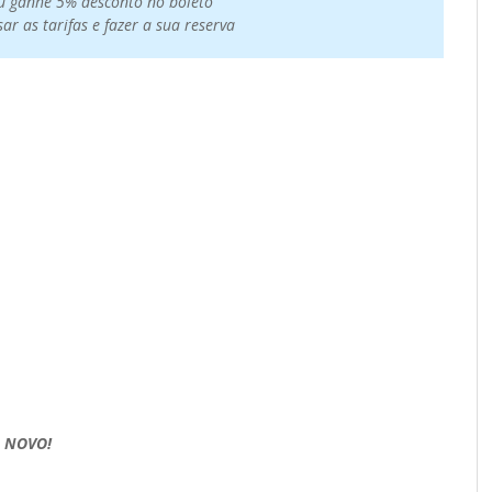
u ganhe 5% desconto no boleto
r as tarifas e fazer a sua reserva
–
NOVO!