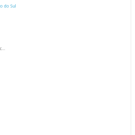
o do Sul
INAR
VOCÊ JÁ SEGUE O BLOG NO INSTAGRAM?
@MEUSROTEIROSDEVIAGEM
tc…
AGORA TAMBÉM NO TIKTOK!
@MEUSROTEIROSDEVIAGEM