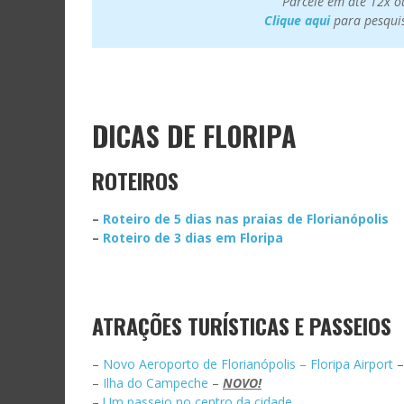
Parcele em até 12x o
Clique aqui
para pesquisa
DICAS DE FLORIPA
ROTEIROS
–
Roteiro de 5 dias nas praias de Florianópolis
–
Roteiro de 3 dias em Floripa
ATRAÇÕES TURÍSTICAS E PASSEIOS
–
Novo Aeroporto de Florianópolis – Floripa Airport
–
Ilha do Campeche
–
NOVO!
–
Um passeio no centro da cidade