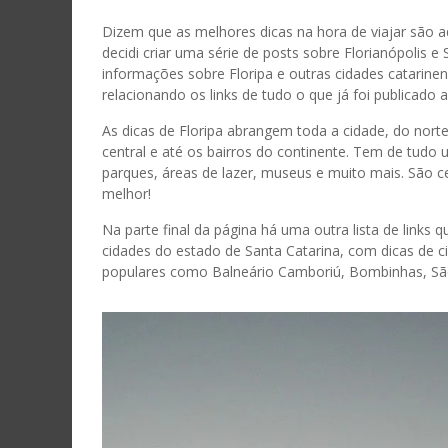
Dizem que as melhores dicas na hora de viajar são aq
decidi criar uma série de posts sobre Florianópolis e 
informações sobre Floripa e outras cidades catarine
relacionando os links de tudo o que já foi publicado a
As dicas de Floripa abrangem toda a cidade, do norte
HARD ROCK CAFÉ GRAMADO: RESTAURANTE E
ROTEIRO DE 3 DIAS NA SERRA CATARINENSE
ROTEIRO DE 4 DIAS EM BALNEÁRIO CAMBORI
NOVO AEROPORTO DE FLORIANÓPOLIS: COMO
ONDE FICAR EM FOZ DO IGUAÇÚ: DICAS DE
COMO É VOAR COM A AEROLINEAS ARGENTIN
ROTEIRO DE 4 DIAS EM MENDOZA
ROTEIRO DE 5 DIAS NO ATACAMA
central e até os bairros do continente. Tem de tudo u
MUSEU DO ROCK
O FLORIPA AIRPORT
HOTÉIS
PARA BUENOS AIRES E MENDOZA
parques, áreas de lazer, museus e muito mais. São 
DIEGO M.
DIEGO M.
DIEGO M.
DIEGO M.
,
,
,
,
11 DE JUNHO DE 2014
16 DE MAIO DE 2018
SANTIAGO: UM PASSEIO NO TELEFÉRICO DO
ONDE SE HOSPEDAR EM MONTEVIDÉU: DICAS 
DICA DE HOTEL EM NOVA YORK: EDISON HOTE
ROTEIRO DE 7 DIAS EM CANCUN E PLAYA DEL
CHIP DE CELULAR NA EUROPA: ITÁLIA, GRÉCIA 
UM PASSEIO NO CENTRO DE ROMA: AS
melhor!
DIEGO M.
DIEGO M.
DIEGO M.
DIEGO M.
,
,
,
,
PARQUE METROPOLITANO
HOTÉIS
TIMES SQUARE
CARMEN
OUTROS PAÍSES
PRINCIPAIS ATRAÇÕES
Na parte final da página há uma outra lista de links
DIEGO M.
DIEGO M.
DIEGO M.
DIEGO M.
DIEGO M.
DIEGO M.
,
,
,
,
,
,
3 DE DEZEMBRO DE 2018
27 DE OUTUBRO DE 2019
cidades do estado de Santa Catarina, com dicas de cid
populares como Balneário Camboriú, Bombinhas, São