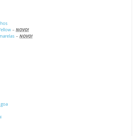
lhos
Yellow
–
NOVO!
amarelas
–
NOVO!
agoa
i