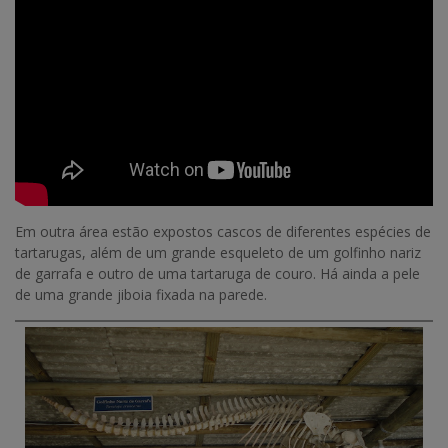
Em outra área estão expostos cascos de diferentes espécies de
tartarugas, além de um grande esqueleto de um golfinho nariz
de garrafa e outro de uma tartaruga de couro. Há ainda a pele
de uma grande jiboia fixada na parede.