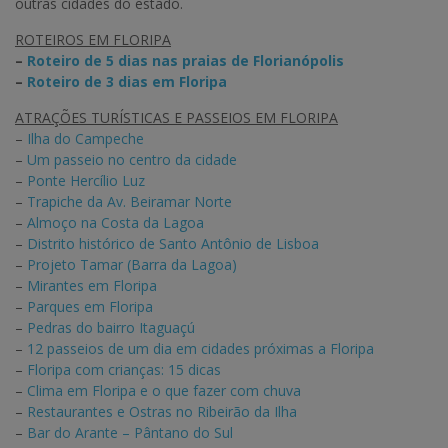
outras cidades do estado.
ROTEIROS EM FLORIPA
–
Roteiro de 5 dias nas praias de Florianópolis
–
Roteiro de 3 dias em Floripa
ATRAÇÕES TURÍSTICAS E PASSEIOS EM FLORIPA
–
Ilha do Campeche
–
Um passeio no centro da cidade
–
Ponte Hercílio Luz
–
Trapiche da Av. Beiramar Norte
–
Almoço na Costa da Lagoa
–
Distrito histórico de Santo Antônio de Lisboa
–
Projeto Tamar (Barra da Lagoa)
–
Mirantes em Floripa
–
Parques em Floripa
–
Pedras do bairro Itaguaçú
–
12 passeios de um dia em cidades próximas a Floripa
–
Floripa com crianças: 15 dicas
–
Clima em Floripa e o que fazer com chuva
–
Restaurantes e Ostras no Ribeirão da Ilha
–
Bar do Arante – Pântano do Sul