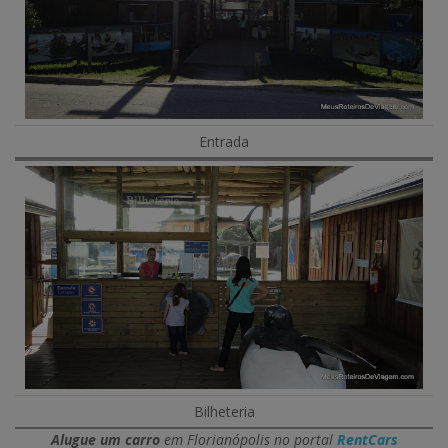
Entrada
Bilheteria
Alugue um carro
em Florianópolis no portal
RentCars