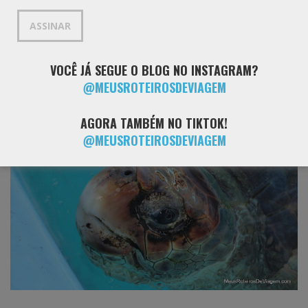
mail
ASSINAR
VOCÊ JÁ SEGUE O BLOG NO INSTAGRAM?
@MEUSROTEIROSDEVIAGEM
AGORA TAMBÉM NO TIKTOK!
@MEUSROTEIROSDEVIAGEM