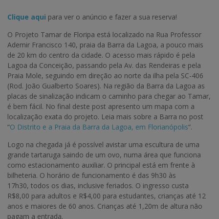
Clique aqu
i
para ver o anúncio e fazer a sua reserva!
O Projeto Tamar de Floripa está localizado na Rua Professor
Ademir Francisco 140, praia da Barra da Lagoa, a pouco mais
de 20 km do centro da cidade. O acesso mais rápido é pela
Lagoa da Conceição, passando pela Av. das Rendeiras e pela
Praia Mole, seguindo em direção ao norte da ilha pela SC-406
(Rod. João Gualberto Soares). Na região da Barra da Lagoa as
placas de sinalização indicam o caminho para chegar ao Tamar,
é bem fácil. No final deste post apresento um mapa com a
localização exata do projeto. Leia mais sobre a Barra no post
“
O Distrito e a Praia da Barra da Lagoa, em Florianópolis
“.
Logo na chegada já é possível avistar uma escultura de uma
grande tartaruga saindo de um ovo, numa área que funciona
como estacionamento auxiliar. O principal está em frente à
bilheteria. O horário de funcionamento é das 9h30 às
17h30, todos os dias, inclusive feriados. O ingresso custa
R$8,00 para adultos e R$4,00 para estudantes, crianças até 12
anos e maiores de 60 anos. Crianças até 1,20m de altura não
pagam a entrada.