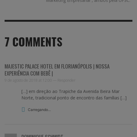
“Marketing Empresarial”, ambos pela UFSC.
7
COMMENTS
MAJESTIC PALACE HOTEL EM FLORIANÓPOLIS | NOSSA
EXPERIÊNCIA COM BEBÊ |
9 de agosto de 2018 at 12:00 —
Responder
[…] em direção ao Trapiche da Avenida Beira Mar
Norte, tradicional ponto de encontro das famílias […]
Carregando...
DOMINIQUE SCHMIDT