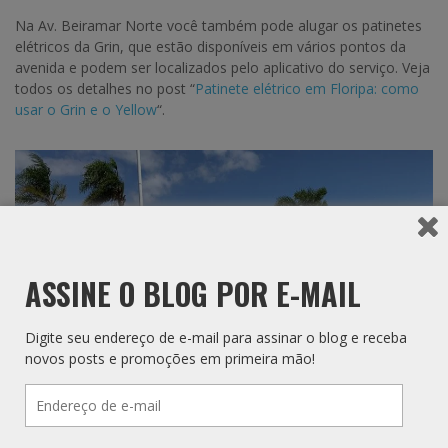
Na Av. Beiramar Norte você também pode alugar os patinetes
elétricos da Grin, que estão disponíveis em vários pontos da
avenida e podem ser localizados pelo aplicativo do serviço. Veja
todos os detalhes no post “
Patinete elétrico em Floripa: como
usar o Grin e o Yellow
“.
ASSINE O BLOG POR E-MAIL
Digite seu endereço de e-mail para assinar o blog e receba
novos posts e promoções em primeira mão!
Endereço
de
e-