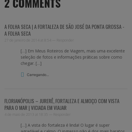
2
COMMENTS
A FOLHA SECA | A FORTALEZA DE SÃO JOSÉ DA PONTA GROSSA -
A FOLHA SECA
27 de janeiro de 2014 at 8:54 —
Responder
[…] Em Meus Roteiros de Viagem, mais uma excelente
seleção de fotos e informações práticas sobre como
chegar. […]
Carregando...
FLORIANÓPOLIS – JURERÊ, FORTALEZA E ALMOÇO COM VISTA
PARA O MAR | VICIADA EM VIAJAR
4 de maio de 2013 at 18:35 —
Responder
[…] A vista do fortaleza é linda! O lugar é super
agradável e calmo. O ingresso não é dos mais baratos