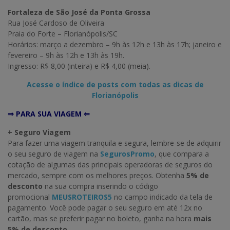
Fortaleza de São José da Ponta Grossa
Rua José Cardoso de Oliveira
Praia do Forte – Florianópolis/SC
Horários: março a dezembro – 9h às 12h e 13h às 17h; janeiro e
fevereiro – 9h às 12h e 13h às 19h.
Ingresso: R$ 8,00 (inteira) e R$ 4,00 (meia).
Acesse o índice de posts com todas as dicas de
Florianópolis
⇒ PARA SUA VIAGEM ⇐
+ Seguro Viagem
Para fazer uma viagem tranquila e segura, lembre-se de adquirir
o seu seguro de viagem na
SegurosPromo
, que compara a
cotação de algumas das principais operadoras de seguros do
mercado, sempre com os melhores preços. Obtenha
5% de
desconto
na sua compra inserindo o código
promocional
MEUSROTEIROS5
no campo indicado da tela de
pagamento. Você pode pagar o seu seguro em até 12x no
cartão, mas se preferir pagar no boleto, ganha na hora
mais
5% de desconto.