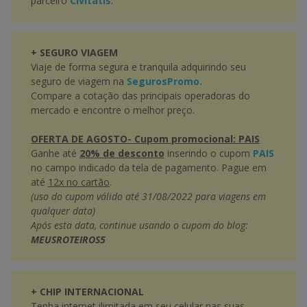
parceiro
Civitatis
.
+ SEGURO VIAGEM
Viaje de forma segura e tranquila adquirindo seu
seguro de viagem na
SegurosPromo.
Compare a cotação das principais operadoras do
mercado e encontre o melhor preço.
OFERTA DE AGOSTO- Cupom promocional: PAIS
Ganhe até
20% de desconto
inserindo o cupom
PAIS
no campo indicado da tela de pagamento. Pague em
até
12x no cartão
.
(uso do cupom válido até 31/08/2022 para viagens em
qualquer data)
Após esta data, continue usando o cupom do blog:
MEUSROTEIROS5
+ CHIP INTERNACIONAL
Tenha internet ilimitada em seu celular nas suas