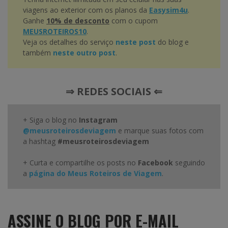
viagens ao exterior com os planos da
Easysim4u
.
Ganhe
10% de desconto
com o cupom
MEUSROTEIROS10
.
Veja os detalhes do serviço
neste post
do blog e
também
neste outro post
.
⇒ REDES SOCIAIS ⇐
+ Siga o blog no
Instagram
@meusroteirosdeviagem
e marque suas fotos com
a hashtag
#meusroteirosdeviagem
+ Curta e compartilhe os posts no
Facebook
seguindo
a
página do Meus Roteiros de Viagem
.
ASSINE O BLOG POR E-MAIL