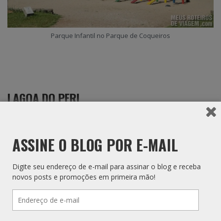
Parque Infantil no Parque de Coqueiros
LAGOA DO PERI
Estr. Francisco Thomas dos Santos, 3150 – Pântano do Sul.
O Parque Municipal da Lagoa do Peri está localizado no Sul da
ASSINE O BLOG POR E-MAIL
Ilha e possui uma boa estrutura para receber as famílias, com
estacionamento, banheiros, parque infantil, muitas árvores e
uma grande lagoa de água doce para tomar banho e brincar.
Digite seu endereço de e-mail para assinar o blog e receba
novos posts e promoções em primeira mão!
Endereço
TRAPICHE DA AV. BEIRA-MAR NORTE
de
e-