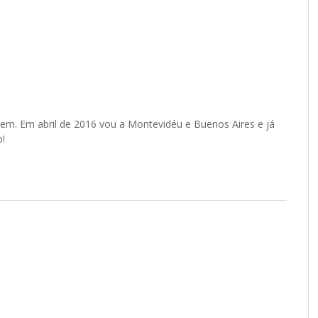
gem. Em abril de 2016 vou a Montevidéu e Buenos Aires e já
o!
INE O BLOG POR E-MAIL
seu endereço de e-mail para assinar o blog e receba novos posts e
ões em primeira mão!
ço