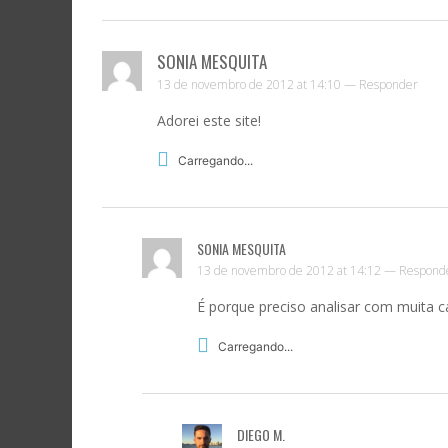
mail
ASS
SONIA MESQUITA
13 de novembro de 2012 at 14:10 —
Responder
Adorei este site!
Carregando...
SONIA MESQUITA
13 de novembro de 2012 at 14:12 —
Respond
É porque preciso analisar com muita c
Carregando...
DIEGO M.