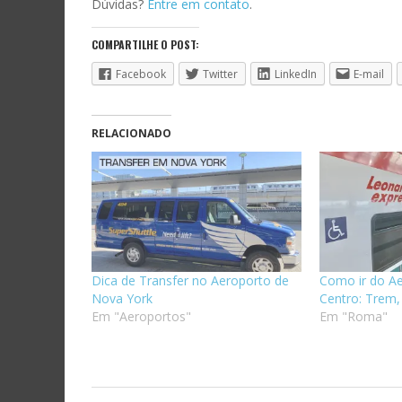
Dúvidas?
Entre em contato
.
COMPARTILHE O POST:
Facebook
Twitter
LinkedIn
E-mail
RELACIONADO
Dica de Transfer no Aeroporto de
Como ir do A
Nova York
Centro: Trem,
Em "Aeroportos"
Em "Roma"