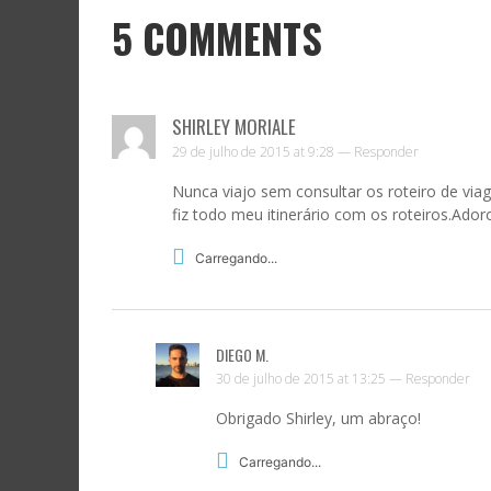
5
COMMENTS
SHIRLEY MORIALE
29 de julho de 2015 at 9:28 —
Responder
Nunca viajo sem consultar os roteiro de via
fiz todo meu itinerário com os roteiros.Ador
Carregando...
ASS
DIEGO M.
Digite 
30 de julho de 2015 at 13:25 —
Responder
promoç
Obrigado Shirley, um abraço!
Endere
de
Carregando...
e-