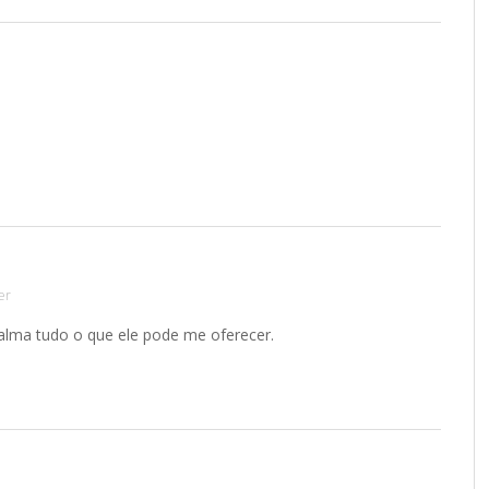
INAR
VOCÊ JÁ SEGUE O BLOG NO INSTAGRAM?
@MEUSROTEIROSDEVIAGEM
AGORA TAMBÉM NO TIKTOK!
@MEUSROTEIROSDEVIAGEM
er
alma tudo o que ele pode me oferecer.