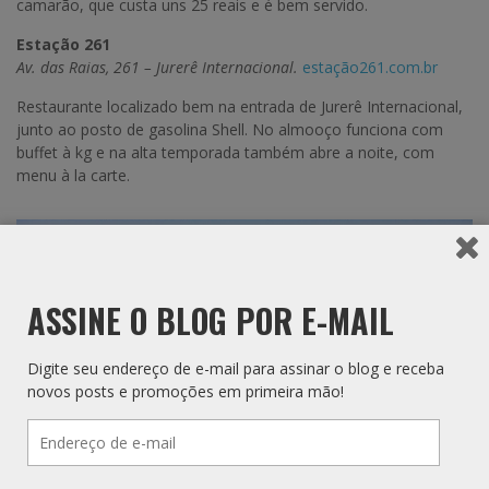
camarão, que custa uns 25 reais e é bem servido.
Estação 261
Av. das Raias, 261 – Jurerê Internacional.
estação261.com.br
Restaurante localizado bem na entrada de Jurerê Internacional,
junto ao posto de gasolina Shell. No almooço funciona com
buffet à kg e na alta temporada também abre a noite, com
menu à la carte.
ASSINE O BLOG POR E-MAIL
Digite seu endereço de e-mail para assinar o blog e receba
novos posts e promoções em primeira mão!
Endereço
de
e-