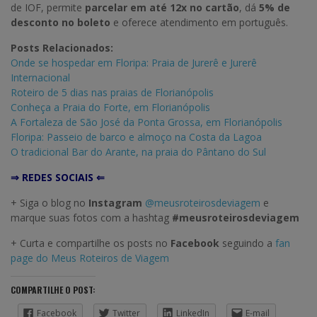
de IOF, permite
parcelar em até 12x no cartão
, dá
5% de
desconto no boleto
e oferece atendimento em português.
Posts Relacionados:
Onde se hospedar em Floripa: Praia de Jurerê e Jurerê
Internacional
Roteiro de 5 dias nas praias de Florianópolis
Conheça a Praia do Forte, em Florianópolis
A Fortaleza de São José da Ponta Grossa, em Florianópolis
Floripa: Passeio de barco e almoço na Costa da Lagoa
O tradicional Bar do Arante, na praia do Pântano do Sul
⇒ REDES SOCIAIS ⇐
+ Siga o blog no
Instagram
@meusroteirosdeviagem
e
marque suas fotos com a hashtag
#meusroteirosdeviagem
+ Curta e compartilhe os posts no
Facebook
seguindo a
fan
page do Meus Roteiros de Viagem
COMPARTILHE O POST:
Facebook
Twitter
LinkedIn
E-mail