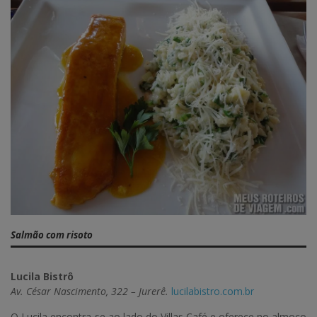
Salmão com risoto
Lucila Bistrô
Av. César Nascimento, 322 – Jurerê.
lucilabistro.com.br
O Lucila encontra-se ao lado do Villas Café e oferece no almoço