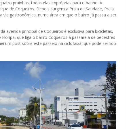
quatro prainhas, todas elas impróprias para o banho. A
 Paque de Coqueiros. Depois surgem a Praia da Saudade, Praia
INAR
 a via gastronômica, numa área em que o bairro já passa a ser
VOCÊ JÁ SEGUE O BLOG NO INSTAGRAM?
a avenida principal de Coqueiros é exclusiva para bicicletas,
@MEUSROTEIROSDEVIAGEM
e Floripa, que liga o bairro Coqueiros à passarela de pedestres
uei um post sobre este passeio na ciclofaixa, que pode ser lido
AGORA TAMBÉM NO TIKTOK!
@MEUSROTEIROSDEVIAGEM