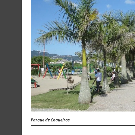
ASS
Digite 
promoç
Endere
Parque de Coqueiros
de
e-