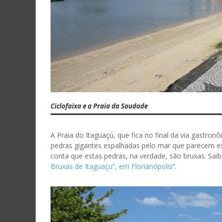
Ciclofaixa e a Praia da Saudade
A Praia do Itaguaçú, que fica no final da via gastro
pedras gigantes espalhadas pelo mar que parecem est
conta que estas pedras, na verdade, são bruxas. Saib
Bruxas de Itaguaçu”, em Florianópolis
“.