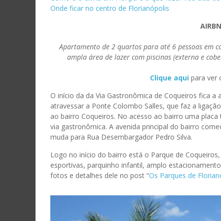
Onde ficar no centro de Florianópolis
AIRBN
Apartamento de 2 quartos para até 6 pessoas em co
ampla área de lazer com piscinas (externa e cobe
Clique aqu
i
para ver o
O início da da Via Gastronômica de Coqueiros fica a 
atravessar a Ponte Colombo Salles, que faz a ligação 
ao bairro Coqueiros. No acesso ao bairro uma placa 
via gastronômica. A avenida principal do bairro co
muda para Rua Desembargador Pedro Silva.
Logo no início do bairro está o Parque de Coqueiro
esportivas, parquinho infantil, amplo estacionamento 
fotos e detalhes dele no post “
Os Parques de Florian