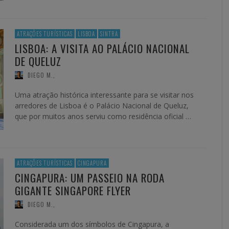
ATRAÇÕES TURÍSTICAS
LISBOA
SINTRA
LISBOA: A VISITA AO PALÁCIO NACIONAL
DE QUELUZ
DIEGO M.
,
Uma atração histórica interessante para se visitar nos
arredores de Lisboa é o Palácio Nacional de Queluz,
que por muitos anos serviu como residência oficial …
ATRAÇÕES TURÍSTICAS
CINGAPURA
CINGAPURA: UM PASSEIO NA RODA
GIGANTE SINGAPORE FLYER
DIEGO M.
,
Considerada um dos símbolos de Cingapura, a