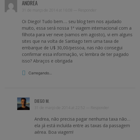
ANDREA
31 de março de 2014 at 16:08 —
Responder
Oi Diego! Tudo bem…. seu blog tem nos ajudado
muito, essa será nossa 1ª viagem internacional com a
filhota para ver neve (vamos em agosto), vi em alguns
sites que na volta de Santiago tem uma taxa de
embarque de U$ 30,00/pessoa, nas não consegui
confirmar essa informação, vc lembra de ter pagado
isso? Abraços e obrigada
Carregando...
DIEGO M.
31 de março de 2014 at 22:52 —
Responder
Andrea, não precisa pagar nenhuma taxa não…
ela já está incluída entre as taxas da passagem
aérea. Boa viagem!