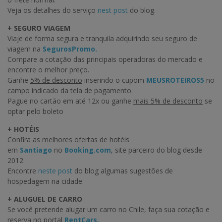
Veja os detalhes do serviço
nest post
do blog.
+ SEGURO VIAGEM
Viaje de forma segura e tranquila adquirindo seu seguro de
viagem na
SegurosPromo.
Compare a cotação das principais operadoras do mercado e
encontre o melhor preço.
Ganhe
5% de desconto
inserindo o cupom
MEUSROTEIROS5
no
campo indicado da tela de pagamento.
Pague no cartão em até 12x ou ganhe
mais 5% de desconto
se
optar pelo boleto
+ HOTÉIS
Confira as melhores ofertas de hotéis
em
Santiago
no
Booking.com
, site parceiro do blog desde
2012.
Encontre
neste post
do blog algumas sugestões de
hospedagem na cidade.
+ ALUGUEL DE CARRO
Se você pretende alugar um carro no Chile, faça sua cotação e
reserva no portal
RentCars.