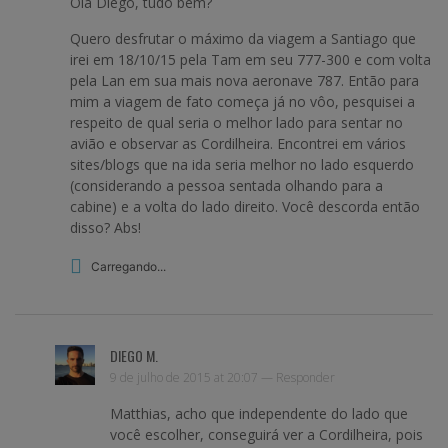
Olá Diego, tudo bem?
Quero desfrutar o máximo da viagem a Santiago que
irei em 18/10/15 pela Tam em seu 777-300 e com volta
pela Lan em sua mais nova aeronave 787. Então para
mim a viagem de fato começa já no vôo, pesquisei a
respeito de qual seria o melhor lado para sentar no
avião e observar as Cordilheira. Encontrei em vários
sites/blogs que na ida seria melhor no lado esquerdo
(considerando a pessoa sentada olhando para a
cabine) e a volta do lado direito. Você descorda então
disso? Abs!
Carregando...
DIEGO M.
9 de julho de 2015 at 20:07 —
Responder
Matthias, acho que independente do lado que
você escolher, conseguirá ver a Cordilheira, pois