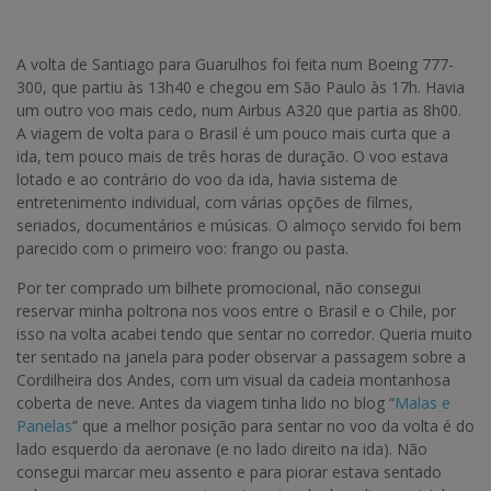
A volta de Santiago para Guarulhos foi feita num Boeing 777-
300, que partiu às 13h40 e chegou em São Paulo às 17h. Havia
um outro voo mais cedo, num Airbus A320 que partia as 8h00.
A viagem de volta para o Brasil é um pouco mais curta que a
ida, tem pouco mais de três horas de duração. O voo estava
lotado e ao contrário do voo da ida, havia sistema de
entretenimento individual, com várias opções de filmes,
seriados, documentários e músicas. O almoço servido foi bem
parecido com o primeiro voo: frango ou pasta.
Por ter comprado um bilhete promocional, não consegui
reservar minha poltrona nos voos entre o Brasil e o Chile, por
isso na volta acabei tendo que sentar no corredor. Queria muito
ter sentado na janela para poder observar a passagem sobre a
Cordilheira dos Andes, com um visual da cadeia montanhosa
coberta de neve. Antes da viagem tinha lido no blog “
Malas e
Panelas
” que a melhor posição para sentar no voo da volta é do
lado esquerdo da aeronave (e no lado direito na ida). Não
consegui marcar meu assento e para piorar estava sentado