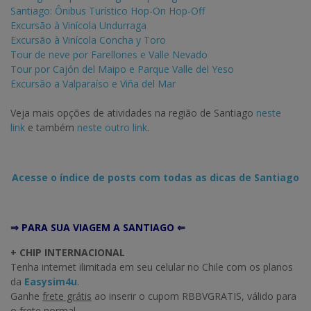
Santiago: Ônibus Turístico Hop-On Hop-Off
Excursão à Vinícola Undurraga
Excursão à Vinícola Concha y Toro
Tour de neve por Farellones e Valle Nevado
Tour por Cajón del Maipo e Parque Valle del Yeso
Excursão a Valparaíso e Viña del Mar
Veja mais opções de atividades na região de Santiago
neste
link
e também
neste outro link
.
Acesse o índice de posts com todas as dicas de Santiago
⇒ PARA SUA VIAGEM A SANTIAGO ⇐
+ CHIP INTERNACIONAL
Tenha internet ilimitada em seu celular no Chile com os planos
da
Easysim4u
.
Ganhe
frete grátis
ao inserir o cupom RBBVGRATIS, válido para
o frete normal.