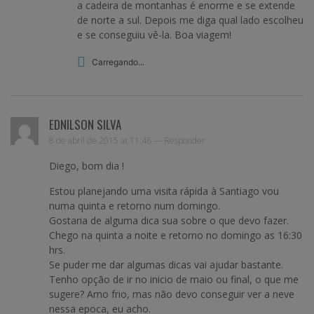
a cadeira de montanhas é enorme e se extende
de norte a sul. Depois me diga qual lado escolheu
e se conseguiu vê-la. Boa viagem!
Carregando...
EDNILSON SILVA
8 de abril de 2015 at 11:46 —
Responder
Diego, bom dia !
Estou planejando uma visita rápida à Santiago vou
numa quinta e retorno num domingo.
Gostaria de alguma dica sua sobre o que devo fazer.
Chego na quinta a noite e retorno no domingo as 16:30
hrs.
Se puder me dar algumas dicas vai ajudar bastante.
Tenho opção de ir no inicio de maio ou final, o que me
sugere? Amo frio, mas não devo conseguir ver a neve
nessa epoca, eu acho.