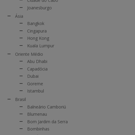
Cidade do Cabo
Joanesburgo
Ásia
Bangkok
Cingapura
Hong Kong
Kuala Lumpur
Oriente Médio
Abu Dhabi
Capadócia
Dubai
Goreme
Istambul
Brasil
Balneário Camboriú
Blumenau
Bom Jardim da Serra
Bombinhas