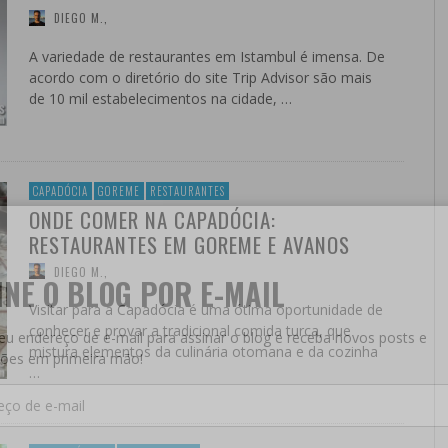
DIEGO M.
,
A variedade de restaurantes em Istambul é imensa. De
acordo com o diretório do site Trip Advisor são mais
de 10 mil estabelecimentos na cidade, …
CAPADÓCIA
GOREME
RESTAURANTES
ONDE COMER NA CAPADÓCIA:
RESTAURANTES EM GOREME E AVANOS
DIEGO M.
,
INE O BLOG POR E-MAIL
Visitar para a Capadócia é uma ótima oportunidade de
conhecer e provar a tradicional comida turca, que
seu endereço de e-mail para assinar o blog e receba novos posts e
mistura elementos da culinária otomana e da cozinha
ões em primeira mão!
…
ço