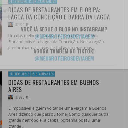
FLORIANÓPOLIS
RESTAURANTES
DICAS DE RESTAURANTES EM FLORIPA:
INAR
LAGOA DA CONCEIÇÃO E BARRA DA LAGOA
DIEGO M.
,
VOCÊ JÁ SEGUE O BLOG NO INSTAGRAM?
@MEUSROTEIROSDEVIAGEM
Um dos melhores locais para se comer bem em
Florianópolis é a Lagoa da Conceição. Nesta região
predominam as casas de frutos do mar, mas …
AGORA TAMBÉM NO TIKTOK!
@MEUSROTEIROSDEVIAGEM
BUENOS AIRES
RESTAURANTES
DICAS DE RESTAURANTES EM BUENOS
AIRES
DIEGO M.
,
É impossível alguém voltar de uma viagem a Buenos
Aires dizendo que passou fome. Como qualquer outra
grande metrópole, a capital portenha possui uma
grande …