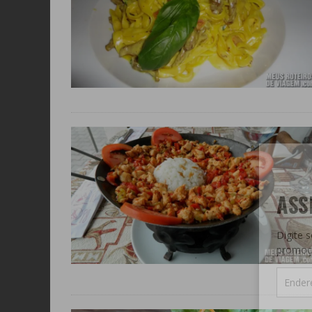
ASS
Digite 
promoç
Endere
de
e-