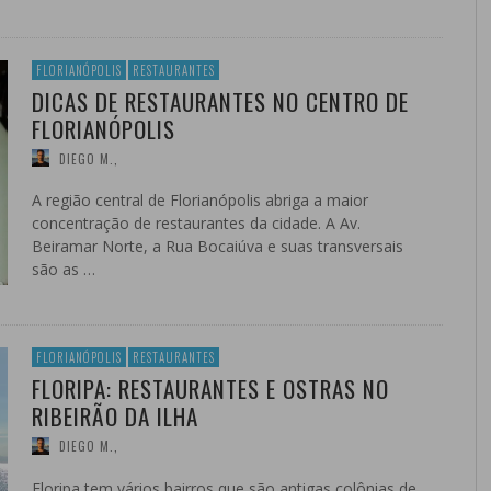
FLORIANÓPOLIS
RESTAURANTES
DICAS DE RESTAURANTES NO CENTRO DE
FLORIANÓPOLIS
DIEGO M.
,
A região central de Florianópolis abriga a maior
concentração de restaurantes da cidade. A Av.
Beiramar Norte, a Rua Bocaiúva e suas transversais
são as …
FLORIANÓPOLIS
RESTAURANTES
FLORIPA: RESTAURANTES E OSTRAS NO
RIBEIRÃO DA ILHA
DIEGO M.
,
Floripa tem vários bairros que são antigas colônias de