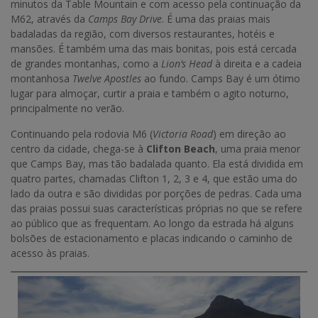
minutos da Table Mountain e com acesso pela continuação da
M62, através da
Camps Bay Drive
. É uma das praias mais
badaladas da região, com diversos restaurantes, hotéis e
mansões. É também uma das mais bonitas, pois está cercada
de grandes montanhas, como a
Lion’s Head
à direita e a cadeia
montanhosa
Twelve Apostles
ao fundo. Camps Bay é um ótimo
lugar para almoçar, curtir a praia e também o agito noturno,
principalmente no verão.
Continuando pela rodovia M6 (
Victoria Road
) em direção ao
centro da cidade, chega-se à
Clifton Beach
, uma praia menor
que Camps Bay, mas tão badalada quanto. Ela está dividida em
quatro partes, chamadas Clifton 1, 2, 3 e 4, que estão uma do
lado da outra e são divididas por porções de pedras. Cada uma
das praias possui suas características próprias no que se refere
ao público que as frequentam. Ao longo da estrada há alguns
bolsões de estacionamento e placas indicando o caminho de
acesso às praias.