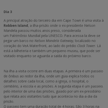
Dia 3
A principal atração do terceiro dia em Cape Town é uma visita à
Robben Island
, a ilha-prisão onde o ex-presidente Nelson
Mandela passou muitos anos preso, considerada
um Patrimônio Mundial pela UNESCO. Para acessa-la deve-se
pegar um barco no
Nelson Mandela Gateway
,
localizado no
coração do VeA Waterfront, ao lado do prédio
Clock Tower
. Lá
está a bilheteria e também um pequeno museu, que pode ser
visitado enquanto se aguarda a saída do próximo barco.
Na ilha a visita ocorre em duas etapas. A primeira é um passeio
de ônibus ao redor da ilha, onde um guia explica todos os
detalhes sobre cada local, como a igreja, o hospital, o
cemitério, a escola e as prisões. A segunda etapa é um passeio
pelo interior de uma das prisões, guiado por um ex-presidiário
que relata aos visitantes tudo que acontecia no dia-a-dia da
prisão.
O passeio tem uma duração total de 4 horas. São 3 horas na