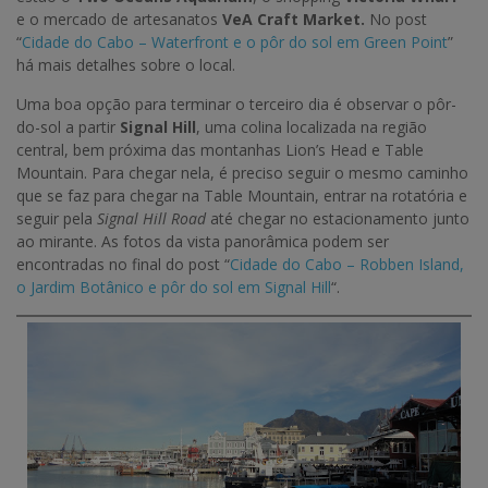
e
o mercado de artesanatos
VeA Craft Market.
No post
“
Cidade do Cabo – Waterfront e o pôr do sol em Green Point
”
há mais detalhes sobre o local.
Uma boa opção para terminar o terceiro dia é observar o pôr-
do-sol a partir
Signal Hill
,
uma colina localizada na região
central, bem próxima das montanhas Lion’s Head e Table
Mountain. Para chegar nela, é preciso seguir o mesmo caminho
que se faz para chegar na Table Mountain, entrar na rotatória e
seguir pela
Signal Hill Road
até chegar n
o estacionamento junto
ao mirante. As fotos da vista panorâmica podem ser
encontradas no final do post
“
Cidade do Cabo – Robben Island,
o Jardim Botânico e pôr do sol em Signal Hill
“.