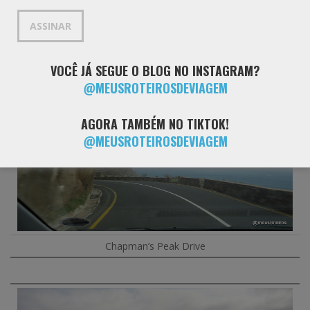
mail
ASSINAR
Pier de Houy Bay
VOCÊ JÁ SEGUE O BLOG NO INSTAGRAM?
@MEUSROTEIROSDEVIAGEM
AGORA TAMBÉM NO TIKTOK!
@MEUSROTEIROSDEVIAGEM
Chapman’s Peak Drive