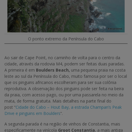
O ponto extremo da Península do Cabo
Ao sair de Cape Point, no caminho de volta para o centro da
cidade, através da rodovia M4, podem ser feitas duas paradas.
A primeira é em
Boulders Beach,
uma pequena praia na costa
leste ao sul da Península do Cabo, muito famosa por ser o local
que os pinguins africanos escolheram para ser sua colônia
reprodutiva. A observação dos pinguins pode ser feita na beira
da praia, com acesso pago, ou por uma passarela no meio da
mata, de forma gratuita. Mais detalhes na parte final do
post “
Cidade do Cabo – Hout Bay, a estrada Champan’s Peak
Drive e pinguins em Boulders
“.
A segunda parada é na região de vinhos de Constantia, mais
especificamente na vinícola
Groot Constantia
, a mais antiga