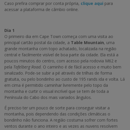
Caso prefira comprar por conta própria,
clique aqui
para
acessar a plataforma de câmbio online.
Dia 1
O primeiro dia em Cape Town começa com uma visita ao
principal cartão postal da cidade, a
Table Mountain
, uma
grande montanha com topo achatado, localizada na região
central e facilmente visível de boa parte da cidade. Ela está a
poucos minutos do centro, com acesso pela rodovia M62 e
pela
Tafelberg Road.
O caminho é de fácil acesso e muito bem
sinalizado. Pode-se subir a pé através de trilhas de forma
gratuita, ou pelo bondinho ao custo de 195 rands ida e volta. Lá
em cima é permitido caminhar livremente pelo topo da
montanha e curtir o visual incrível que se tem de toda a
Península do Cabo dos mais variados ângulos.
É preciso ter um pouco de sorte para conseguir visitar a
montanha, pois dependendo das condições climáticas o
bondinho não funciona. A região costuma sofrer com fortes
ventos durante o ano inteiro e as vezes as nuvens resolvem