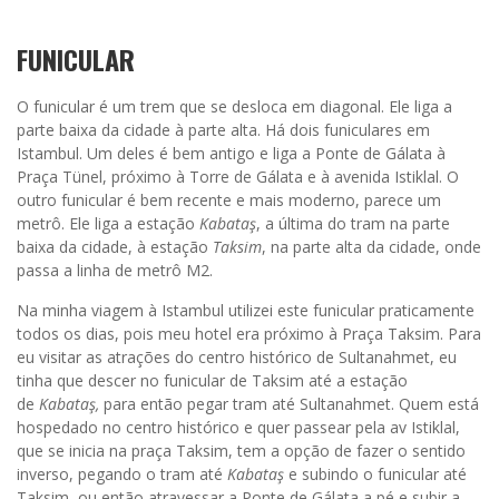
FUNICULAR
O funicular é um trem que se desloca em diagonal. Ele liga a
parte baixa da cidade à parte alta. Há dois funiculares em
Istambul. Um deles é bem antigo e liga a Ponte de Gálata à
Praça Tünel, próximo à Torre de Gálata e à avenida Istiklal. O
outro funicular é bem recente e mais moderno, parece um
metrô. Ele liga a estação
Kabataş
, a última do tram na parte
baixa da cidade, à estação
Taksim
, na parte alta da cidade, onde
passa a linha de metrô M2.
Na minha viagem à Istambul utilizei este funicular praticamente
todos os dias, pois meu hotel era próximo à Praça Taksim. Para
eu visitar as atrações do centro histórico de Sultanahmet, eu
tinha que descer no funicular de Taksim até a estação
de
Kabataş,
para então pegar tram até Sultanahmet. Quem está
hospedado no centro histórico e quer passear pela av Istiklal,
que se inicia na praça Taksim, tem a opção de fazer o sentido
inverso, pegando o tram até
Kabataş
e subindo o funicular até
Taksim, ou então atravessar a Ponte de Gálata a pé e subir a