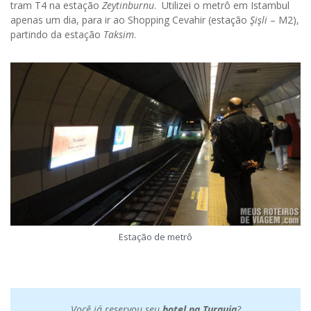
tram T4 na estação
Zeytinburnu
. Utilizei o metrô em Istambul
mail
apenas um dia, para ir ao Shopping Cevahir (estação
Şişli
– M2),
ASSINAR
partindo da estação
Taksim
.
VOCÊ JÁ SEGUE O BLOG NO INSTAGRAM?
@MEUSROTEIROSDEVIAGEM
AGORA TAMBÉM NO TIKTOK!
@MEUSROTEIROSDEVIAGEM
Estação de metrô
Você já reservou seu
hotel na Turquia
?