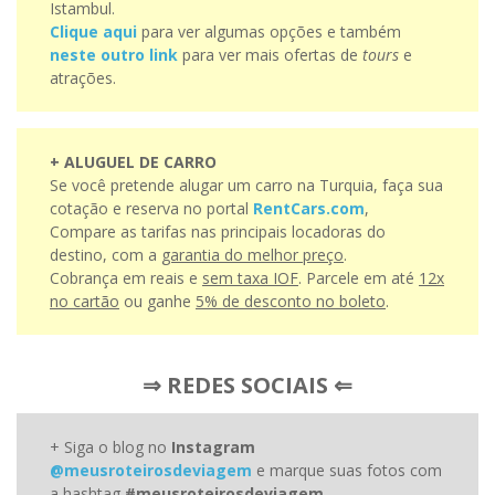
Istambul.
Clique aqui
para ver algumas opções e também
neste outro link
para ver mais ofertas de
tours
e
atrações.
+ ALUGUEL DE CARRO
Se você pretende alugar um carro na Turquia, faça sua
cotação e reserva no portal
RentCars.com
,
Compare as tarifas nas principais locadoras do
destino, com a
garantia do melhor preço
.
Cobrança em reais e
sem taxa IOF
. Parcele em até
12x
no cartão
ou ganhe
5% de desconto no boleto
.
⇒ REDES SOCIAIS ⇐
+ Siga o blog no
Instagram
@meusroteirosdeviagem
e marque suas fotos com
a hashtag
#meusroteirosdeviagem