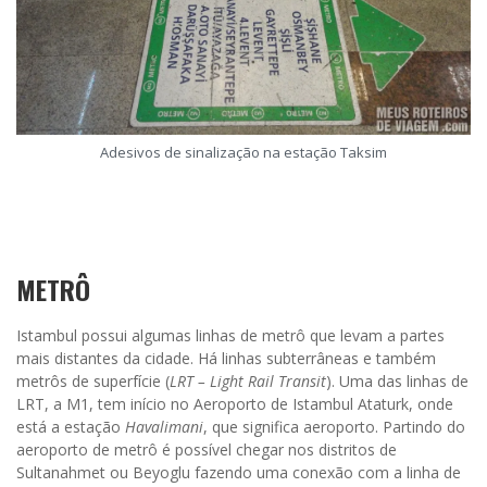
Adesivos de sinalização na estação Taksim
METRÔ
ASSINE O BLOG POR E-MAIL
Istambul possui algumas linhas de metrô que levam a partes
mais distantes da cidade. Há linhas subterrâneas e também
Digite seu endereço de e-mail para assinar o blog e receba
metrôs de superfície (
LRT – Light Rail Transit
). Uma das linhas de
novos posts e promoções em primeira mão!
LRT, a M1, tem início no Aeroporto de Istambul Ataturk, onde
está a estação
Havalimani
, que significa aeroporto. Partindo do
Endereço
aeroporto de metrô é possível chegar nos distritos de
de
Sultanahmet ou Beyoglu fazendo uma conexão com a linha de
e-