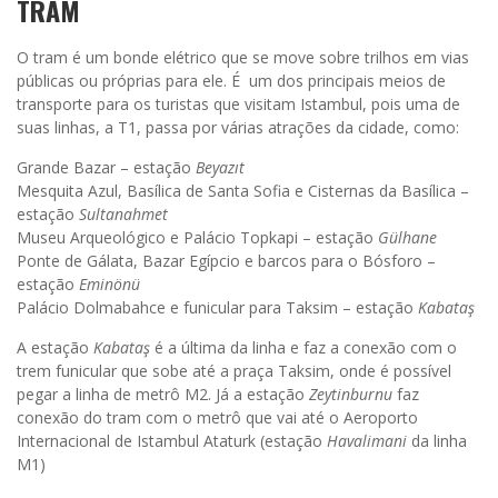
TRAM
O tram é um bonde elétrico que se move sobre trilhos em vias
públicas ou próprias para ele. É um dos principais meios de
transporte para os turistas que visitam Istambul, pois uma de
suas linhas, a T1, passa por várias atrações da cidade, como:
Grande Bazar – estação
Beyazıt
Mesquita Azul, Basílica de Santa Sofia e Cisternas da Basílica –
estação
Sultanahmet
Museu Arqueológico e Palácio Topkapi – estação
Gülhane
Ponte de Gálata, Bazar Egípcio e barcos para o Bósforo –
estação
Eminönü
Palácio Dolmabahce e funicular para Taksim – estação
Kabataş
A estação
Kabataş
é a última da linha e faz a conexão com o
trem funicular que sobe até a praça Taksim, onde é possível
pegar a linha de metrô M2. Já a estação
Zeytinburnu
faz
conexão do tram com o metrô que vai até o Aeroporto
Internacional de Istambul Ataturk (estação
Havalimani
da linha
M1)