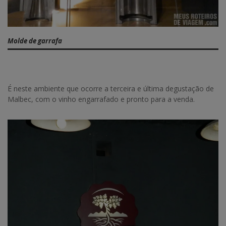
Molde de garrafa
É neste ambiente que ocorre a terceira e última degustação de
Malbec, com o vinho engarrafado e pronto para a venda.