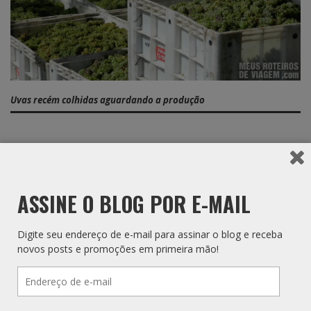
Uvas recém colhidas aguardando a produção
As primeiras explicações aconteceram na varanda do bar, com
vista para os vinhedos, onde ela contou um pouco da história
ASSINE O BLOG POR E-MAIL
da vinícola. Em seguida entramos na produção e a primeira
parada foi na sala de fermentação com grandes tanques de aço
inoxidável, onde aconteceu a primeira degustação.
Digite seu endereço de e-mail para assinar o blog e receba
novos posts e promoções em primeira mão!
Endereço
de
e-