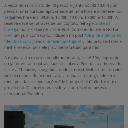
A visita tem um custo de 40 pesos argentinos (R$ 10,00) por
pessoa, uma duração aproximada de uma hora e acontece nos
seguintes horários: 09:30h, 10:30h, 12:00h, 15:00h e 16:30h. A
reserva deve ser através de um contato feito pelo
site da
bodega
, no link
reservas y consultas
. Como eu fui até a Norton
com um guia contratado, indicado no post “
Dica de agência em
Mendoza com guias que falam português
“, não precisei fazer a
minha reserva, pois ele providenciou tudo para mim.
A minha visita ocorreu no último horário, às 16:30h, depois de
eu já ter visitado outras duas vinícolas: a Pulenta, a primeira do
dia; e a Chandon, a segunda, onde almocei. Visitar uma terceira
vinícola depois do almoço talvez tenha sido um grande erro
meu, pois fazer degustações “de barriga cheia” não foi muito
proveitoso. O correto teria sido visitar a Norton antes de
almoçar na Chandon.