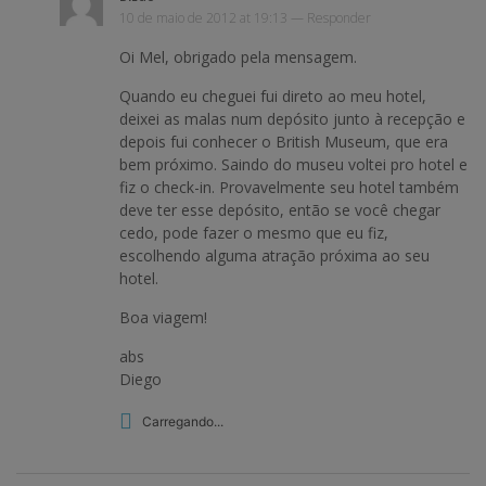
10 de maio de 2012 at 19:13 —
Responder
Oi Mel, obrigado pela mensagem.
Quando eu cheguei fui direto ao meu hotel,
deixei as malas num depósito junto à recepção e
depois fui conhecer o British Museum, que era
bem próximo. Saindo do museu voltei pro hotel e
fiz o check-in. Provavelmente seu hotel também
deve ter esse depósito, então se você chegar
cedo, pode fazer o mesmo que eu fiz,
escolhendo alguma atração próxima ao seu
hotel.
Boa viagem!
abs
Diego
Carregando...