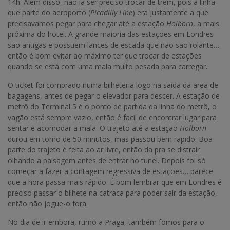
14h. Além disso, não ia ser preciso trocar de trem, pois a linha
que parte do aeroporto (
Picadilly Line
) era justamente a que
precisavamos pegar para chegar até a estação
Holborn
, a mais
próxima do hotel. A grande maioria das estações em Londres
são antigas e possuem lances de escada que não são rolante…
então é bom evitar ao máximo ter que trocar de estações
quando se está com uma mala muito pesada para carregar.
O ticket foi comprado numa bilheteria logo na saída da area de
bagagens, antes de pegar o elevador para descer. A estação de
metrô do Terminal 5 é o ponto de partida da linha do metrô, o
vagão está sempre vazio, então é facil de encontrar lugar para
sentar e acomodar a mala. O trajeto até a estação
Holborn
durou em torno de 50 minutos, mas passou bem rapido. Boa
parte do trajeto é feita ao ar livre, então da pra se distrair
olhando a paisagem antes de entrar no tunel. Depois foi só
começar a fazer a contagem regressiva de estações… parece
que a hora passa mais rápido. É bom lembrar que em Londres é
preciso passar o bilhete na catraca para poder sair da estação,
então não jogue-o fora.
No dia de ir embora, rumo a Praga, também fomos para o