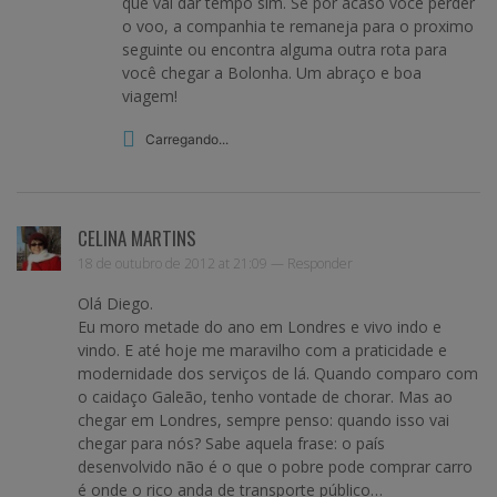
que vai dar tempo sim. Se por acaso você perder
o voo, a companhia te remaneja para o proximo
seguinte ou encontra alguma outra rota para
você chegar a Bolonha. Um abraço e boa
viagem!
Carregando...
CELINA MARTINS
18 de outubro de 2012 at 21:09 —
Responder
Olá Diego.
Eu moro metade do ano em Londres e vivo indo e
vindo. E até hoje me maravilho com a praticidade e
modernidade dos serviços de lá. Quando comparo com
o caidaço Galeão, tenho vontade de chorar. Mas ao
chegar em Londres, sempre penso: quando isso vai
chegar para nós? Sabe aquela frase: o país
desenvolvido não é o que o pobre pode comprar carro
é onde o rico anda de transporte público…