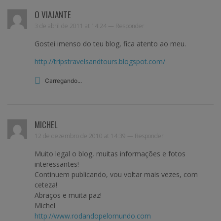
O VIAJANTE
3 de abril de 2011 at 14:24 —
Responder
Gostei imenso do teu blog, fica atento ao meu.
http://tripstravelsandtours.blogspot.com/
Carregando...
MICHEL
12 de dezembro de 2010 at 14:39 —
Responder
Muito legal o blog, muitas informações e fotos
interessantes!
Continuem publicando, vou voltar mais vezes, com
ceteza!
Abraços e muita paz!
Michel
http://www.rodandopelomundo.com