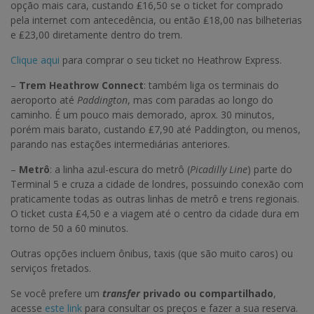
opção mais cara, custando ₤16,50 se o ticket for comprado
pela internet com antecedência, ou então ₤18,00 nas bilheterias
e ₤23,00 diretamente dentro do trem.
Clique aqui
para comprar o seu ticket no Heathrow Express.
–
Trem Heathrow Connect
: também liga os terminais do
aeroporto até
Paddington
, mas com paradas ao longo do
caminho. É um pouco mais demorado, aprox. 30 minutos,
porém mais barato, custando ₤7,90 até Paddington, ou menos,
parando nas estações intermediárias anteriores.
–
Metrô
: a linha azul-escura do metrô (
Picadilly Line
) parte do
Terminal 5 e cruza a cidade de londres, possuindo conexão com
praticamente todas as outras linhas de metrô e trens regionais.
O ticket custa ₤4,50 e a viagem até o centro da cidade dura em
torno de 50 a 60 minutos.
Outras opções incluem ônibus, taxis (que são muito caros) ou
serviços fretados.
Se você prefere um
transfer
privado ou compartilhado
,
acesse
este link
para consultar os preços e fazer a sua reserva.