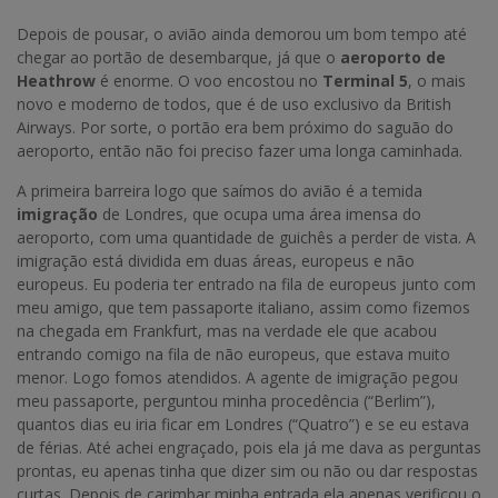
Depois de pousar, o avião ainda demorou um bom tempo até
chegar ao portão de desembarque, já que o
aeroporto de
Heathrow
é enorme. O voo encostou no
Terminal 5
, o mais
novo e moderno de todos, que é de uso exclusivo da British
Airways. Por sorte, o portão era bem próximo do saguão do
aeroporto, então não foi preciso fazer uma longa caminhada.
A primeira barreira logo que saímos do avião é a temida
imigração
de Londres, que ocupa uma área imensa do
aeroporto, com uma quantidade de guichês a perder de vista. A
imigração está dividida em duas áreas, europeus e não
europeus. Eu poderia ter entrado na fila de europeus junto com
meu amigo, que tem passaporte italiano, assim como fizemos
na chegada em Frankfurt, mas na verdade ele que acabou
entrando comigo na fila de não europeus, que estava muito
menor. Logo fomos atendidos. A agente de imigração pegou
meu passaporte, perguntou minha procedência (“Berlim”),
quantos dias eu iria ficar em Londres (“Quatro”) e se eu estava
de férias. Até achei engraçado, pois ela já me dava as perguntas
prontas, eu apenas tinha que dizer sim ou não ou dar respostas
curtas. Depois de carimbar minha entrada ela apenas verificou o