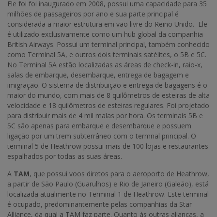
Ele foi foi inaugurado em 2008, possui uma capacidade para 35
milhões de passageiros por ano e sua parte principal é
considerada a maior estrutura em vão livre do Reino Unido. Ele
é utilizado exclusivamente como um hub global da companhia
British Airways. Possui um terminal principal, também conhecido
como Terminal 5A, e outros dois terminais satélites, o 5B e 5C.
No Terminal 5A estão localizadas as áreas de check-in, raio-x,
salas de embarque, desembarque, entrega de bagagem e
imigração. O sistema de distribuição e entrega de bagagens é o
maior do mundo, com mais de 8 quilômetros de esteiras de alta
velocidade e 18 quilômetros de esteiras regulares. Foi projetado
para distribuir mais de 4 mil malas por hora. Os terminais 5B e
5C são apenas para embarque e desembarque e possuem
ligação por um trem subterrâneo com o termnal principal. O
terminal 5 de Heathrow possui mais de 100 lojas e restaurantes
espalhados por todas as suas áreas.
A
TAM
, que possui voos diretos para o aeroporto de Heathrow,
a partir de São Paulo (Guarulhos) e Rio de Janeiro (Galeão), está
localizada atualmente no Terminal 1 de Heathrow. Este terminal
é ocupado, predominantemente pelas companhias da Star
Alliance, da qual a TAM faz parte. Quanto às outras alianças, a