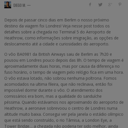
—
DIEGO M.
Depois de passar cinco dias em Berlim o nosso próximo
destino da viagem foi Londres! Veja nesse post todos os
detalhes sobre a chegada no Terminal 5 do Aeroporto de
Heathrow, como informações sobre imigração, as opções de
deslocamento até a cidade e curiosidades do aeroporto.
O vôo BA0981 da British Airways saiu de Berlim as 7h20 e
pousou em Londres pouco depois das 8h. O tempo de viagem é
aproximadamente duas horas, mas por causa da diferença no
fuso horário, o tempo de viagem pelo relógio fica em uma hora.
O vôo estava lotado, não sobrou nenhuma poltrona. Fomos
acomodados na ultima fileira, que não reclinava, então foi
impossível dormir durante o vôo. O atendimento dos
comissários era bom, mas a qualidade do sanduíche
péssima. Quando estávamos nos aproximando do aeroporto de
Heathrow, a aeronave sobrevoou o centro de Londres numa
altitude muito baixa. Consegui ver pela janela o estádio olímpico
que está sendo construído, o rio Tâmisa, a London Eye, a
Tower Bridge… a chegada não poderia ter sido melhor, ainda