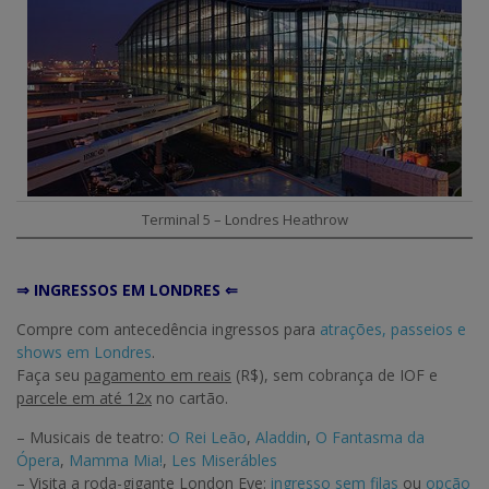
Terminal 5 – Londres Heathrow
⇒ INGRESSOS EM LONDRES ⇐
Compre com antecedência ingressos para
atrações, passeios e
shows em Londres
.
Faça seu
pagamento em reais
(R$), sem cobrança de IOF e
parcele em até 12x
no cartão.
– Musicais de teatro:
O Rei Leão
,
Aladdin
,
O Fantasma da
Ópera
,
Mamma Mia!
,
Les Miserábles
– Visita a roda-gigante London Eye:
ingresso sem filas
ou
opção