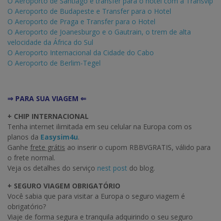
O Aeroporto de Santiago e transfer para o hotel com a Transvip
O Aeroporto de Budapeste e Transfer para o Hotel
O Aeroporto de Praga e Transfer para o Hotel
O Aeroporto de Joanesburgo e o Gautrain, o trem de alta
velocidade da África do Sul
O Aeroporto Internacional da Cidade do Cabo
O Aeroporto de Berlim-Tegel
⇒ PARA SUA VIAGEM ⇐
+ CHIP INTERNACIONAL
Tenha internet ilimitada em seu celular na Europa com os
planos da
Easysim4u
.
Ganhe
frete grátis
ao inserir o cupom RBBVGRATIS, válido para
o frete normal.
Veja os detalhes do serviço
nest post
do blog.
+ SEGURO VIAGEM OBRIGATÓRIO
Você sabia que para visitar a Europa o seguro viagem é
obrigatório?
Viaje de forma segura e tranquila adquirindo o seu seguro