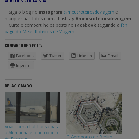
⇒ REDES SOCIAIS ⇐
+ Siga o blog no
Instagram
@meusroteirosdeviagem
e
marque suas fotos com a hashtag
#meusroteirosdeviagem
+ Curta e compartilhe os posts no
Facebook
seguindo a
fan
page do Meus Roteiros de Viagem
.
COMPARTILHE O POST:
Facebook
Twitter
LinkedIn
E-mail
Imprimir
RELACIONADO
Voar com a Lufthansa para
a Alemanha e o aeroporto
O Aeroporto de Berlim-
de Frankfurt