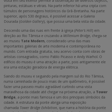
visita em seu interior permite a observação de diversos objetos,
pinturas, estátuas e vitrais. Na parte inferior há uma cripta com
túmulos de personagens históricos da Grã-Bretanha. Na parte
superior, após 530 degraus, é possível acessar a Galeria
Dourada (
Golden Gallery
), que possui uma bela vista da cidade.
Descendo uma das ruas em frente à igreja (
Peter’s Hill
) em
direção ao Rio Tâmisa e cruzando a
Millenium Bridge
, chega-se
ao museu
Tate Modern
, considerado uma das mais
importantes galerias de arte moderna e contemporânea no
mundo. Com entrada gratuita, seu acervo conta com obras de
artistas consagrados, como Pablo Picasso e Andy Warhol. O
edíficio do museu é uma atração a parte, pois antigamente ele
era uma estação geradora de energia elétrica.
Saindo do museu e seguindo pela margem sul do Rio Tâmisa,
numa caminhada de pouco mais de um quilômetro, é possível
fazer uma passeio muito agradável curtindo uma vista
maravilhosa da cidade até chegar na próxima atração, a
Tower
Bridge
, a ponte mais famosa e um dos principais símbolos da
cidade. A estrutura da ponte abriga uma exposição
chamada
Tower Bridge Exhibition
, que narra a história da ponte