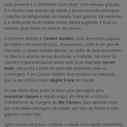
mais próxima é a
Tottenham Court Road
. Com entrada gratuita,
é o museu mais visitado da cidade e possui uma das principais
coleções de antiguidades do mundo. Suas galerias são extensas
e a visita pode durar muitas horas. Minha sugestão é ficar no
máximo duas horas no inteiror do museu.
O próximo destino é
Covent Garden
, uma área muito popular
da cidade com diversas lojas, restaurantes, cafés e um grande
mercado, o
Covent Garden Market
, ao redor do qual encontram-
se diversos artistas de rua divertindo a multidão. No meio do
caminho é possível passar antes num local chamado
Seven
Dials
, um ponto a partir do qual sete pequenas ruas se
convergem. É em Covent Garden, bem próximo ao mercado,
que se encontra a maior
Apple Store
do mundo.
Ao sair desta área, pode-se fazer uma passagem pela
Leicester Square
e depois seguir em direção a
Victoria
Embankment
, às margens do
Rio Tâmis
a, para apreciar uma
das mais belas paisagens da cidade, que tem ao fundo a roda-
gigante London Eye.
Após relaxar um pouco curtindo o visual, uma rápida caminhada