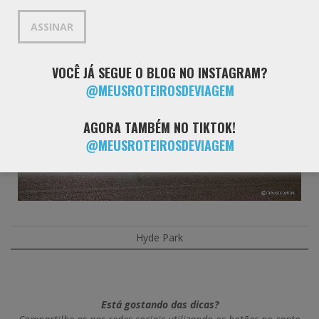
mail
ASSINAR
VOCÊ JÁ SEGUE O BLOG NO INSTAGRAM?
@MEUSROTEIROSDEVIAGEM
AGORA TAMBÉM NO TIKTOK!
@MEUSROTEIROSDEVIAGEM
Hyde Park
Está gostando das dicas?