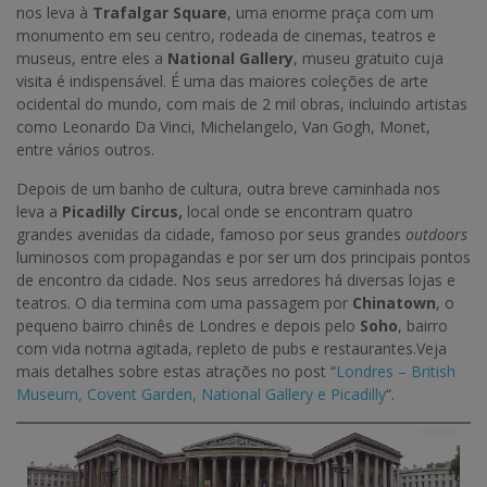
nos leva à
Trafalgar Square
, uma enorme praça com um
monumento em seu centro, rodeada de cinemas, teatros e
museus, entre eles a
National Gallery
, museu gratuito cuja
visita é indispensável. É uma das maiores coleções de arte
ocidental do mundo, com mais de 2 mil obras, incluindo artistas
como Leonardo Da Vinci, Michelangelo, Van Gogh, Monet,
entre vários outros.
Depois de um banho de cultura, outra breve caminhada nos
leva a
Picadilly Circus,
local onde se encontram quatro
grandes avenidas da cidade, famoso por seus grandes
outdoors
luminosos com propagandas e por ser um dos principais pontos
de encontro da cidade. Nos seus arredores há diversas lojas e
teatros. O dia termina com uma passagem por
Chinatown
, o
pequeno bairro chinês de Londres e depois pelo
Soho
, bairro
com vida notrna agitada, repleto de pubs e restaurantes.Veja
mais detalhes sobre estas atrações no post “
Londres – British
Museum, Covent Garden, National Gallery e Picadilly
“.