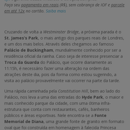
Faça seu
pagamento em reais
(R$), sem cobrança de IOF e
parcele
em até 12x
no cartão.
Saiba mais
Cruzando de volta a
Westminster Bridge
, a próxima parada é o
St. James’s Park
, o mais antigo dos parques reais de Londres,
e um dos mais belos. Através deles chegamos ao famoso
Palácio de Buckingham
, mundialmente conhecido por ser a
residência oficial da rainha. Caso seja de interesse presenciar a
Troca da Guarda
do Palácio, que ocorre diariamente as
11:15h, é necessário fazer uma alteração na ordem das
atrações deste dia, pois da forma como estou sugerindo, a
visita ao palácio provavelmente vai ocorrer na parte da tarde.
Uma rápida caminhada pela
Constitution Hill
, bem ao lado do
Palácio, nos leva a uma das entradas do
Hyde Park
, o maior e
mais conhecido parque da cidade, com uma ótima infra-
estrutura que conta com restaurantes, cafés, banheiros
públicos e áreas esportivas. Nele encontra-se a
Fonte
Memorial de Diana
, uma grande fonte de granito em formato
oval que foi construída em homenagem à falecida Princesa