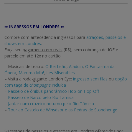
⇒ INGRESSOS EM LONDRES ⇐
Compre com antecedência ingressos para
atrações, passeios e
shows em Londres
.
Faça seu
pagamento em reais
(R$), sem cobrança de IOF e
parcele em até 12x
no cartão.
– Musicais de teatro:
O Rei Leão
,
Aladdin
,
O Fantasma da
Ópera
,
Mamma Mia!
,
Les Miserábles
– Visita a roda-gigante London Eye:
ingresso sem filas
ou
opção
com taça de
champagne
incluída
–
Passeio de ônibus panorâmico Hop-on Hop-Off
–
Passeio de Barco pelo Rio Tâmisa
–
Jantar num cruzeiro noturno pelo Rio Tâmisa
–
Tour ao Castelo de Winsdsor e as Pedras de Stonehenge
Sugestões de passeios e atrações em Londres oferecidos por