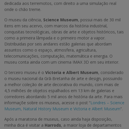
dedicada aos terremotos, com direito a uma simulação real
onde o chão treme.
O museu da ciência,
Science Museum
, possui mais de 30 mil
itens em seu acervo, com marcos da história industrial,
conqusitas tecnológicas, obras de arte e objetos históricos, tais
como a primeira lâmpada e o primeiro motor a vapor.
Distribuidas por seis andares estão galerias que abordam
assuntos como o espaço, atmosfera, agricultura,
telecomunicações, computação, matemática e energia. O
museu conta ainda com um cinema IMAX 3D em seu interior.
O terceiro museu é o
Victoria e Albert Museum
, considerado
o museu nacional da Grã-Bretanha de arte e design, possuindo
a melhor coleção de arte decorativa do mundo, com mais de
4,5 milhões de objetos espalhados em 13 km de galerias e
corredores abordando 5 mil anos de história da arte. Para mais
informaçõe sobre os museus, acesse o post “
Londres – Science
Museum, Natural History Museum e Victoria e Albert Museum
“.
Após a maratona de museus, caso ainda haja disposição,
minha dica é visitar a
Harrods
, a maior loja de departamentos