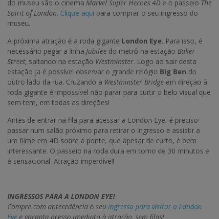
do museu são o cinema
Marvel Super Heroes 4D
e o passeio
The
Spirit of London
.
Clique aqui
para comprar o seu ingresso do
museu.
A próxima atração é a roda gigante
London Eye
. Para isso, é
necessário pegar a linha
Jubilee
do metrô na estação
Baker
Street,
saltando na estação
Westminster
. Logo ao sair desta
estação ja é possível observar o grande relógio
Big Ben
do
outro lado da rua. Cruzando a
Westminster Bridge
em direção à
roda gigante é impossível não parar para curtir o belo visual que
sem tem, em todas as direções!
Antes de entrar na fila para acessar a London Eye, é preciso
passar num salão próximo para retirar o ingresso e assistir a
um filme em 4D sobre a ponte, que apesar de curto, é bem
interessante. O passeio na roda dura em torno de 30 minutos e
é sensacional. Atração imperdível!
INGRESSOS PARA A LONDON EYE!
Compre com antecedência o seu
ingresso para visitar a London
Eye
e garanta acesso imediato à atração, sem filas!