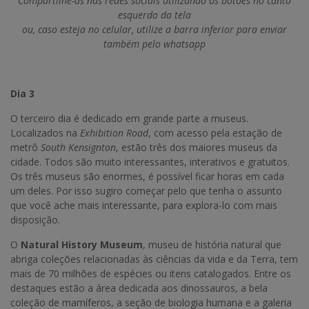
Compartilhe-as nas redes sociais utilizando os botões no canto
esquerdo da tela
ou, caso esteja no celular, utilize a barra inferior para enviar
também pelo whatsapp
Dia 3
O terceiro dia é dedicado em grande parte a museus.
Localizados na
Exhibition Road
, com acesso pela estação de
metrô
South Kensignton
, estão três dos maiores museus da
cidade. Todos são muito interessantes, interativos e gratuitos.
Os três museus são enormes, é possível ficar horas em cada
um deles. Por isso sugiro começar pelo que tenha o assunto
que você ache mais interessante, para explora-lo com mais
disposição.
O
Natural History Museum
, museu de história natural que
abriga coleções relacionadas às ciências da vida e da Terra, tem
mais de 70 milhões de espécies ou itens catalogados. Entre os
destaques estão a área dedicada aos dinossauros, a bela
coleção de mamíferos, a seção de biologia humana e a galeria