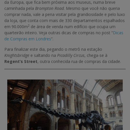
da Europa, que fica bem próxima aos museus, numa breve
caminhada pela
Brompton Road
. Mesmo que você não queria
comprar nada, vale a pena visitar pela grandiosidade e pelo luxo
da loja, que conta com mais de 330 departamentos espalhados
2
em 90.000m
de área de venda num edifício que ocupa um
quarteirão inteiro. Veja outras dicas de compras no post “
Dicas
de Compras em Londres
“.
Para finalizar este dia, pegando o metrô na estação
Knightsbridge
e saltando na
Picadilly Circus
, chega-se à
Regent’s Street
, outra conhecida rua de compras da cidade.