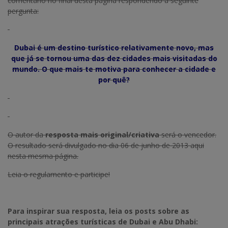
comentário no final desta página respondendo a seguinte
pergunta:
Dubai é um destino turístico relativamente novo, mas
que já se tornou uma das dez cidades mais visitadas do
mundo.
O que mais te motiva para conhecer a cidade e
por quê?
O autor da
resposta mais original/criativa
será o vencedor.
O resultado será divulgado no dia 06 de junho de 2013 aqui
nesta mesma página.
Leia o regulamento e participe!
Para inspirar sua resposta, leia os posts sobre as
principais atrações turísticas de Dubai e Abu Dhabi: