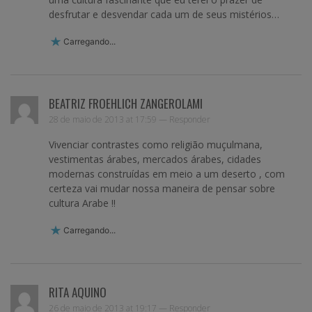
desfrutar e desvendar cada um de seus mistérios…
Carregando...
BEATRIZ FROEHLICH ZANGEROLAMI
28 de maio de 2013 at 17:59 —
Responder
Vivenciar contrastes como religião muçulmana,
vestimentas árabes, mercados árabes, cidades
modernas construídas em meio a um deserto , com
certeza vai mudar nossa maneira de pensar sobre
cultura Arabe !!
Carregando...
RITA AQUINO
26 de maio de 2013 at 19:17 —
Responder