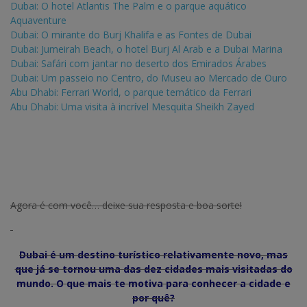
Dubai: O hotel Atlantis The Palm e o parque aquático
Aquaventure
Dubai: O mirante do Burj Khalifa e as Fontes de Dubai
Dubai: Jumeirah Beach, o hotel Burj Al Arab e a Dubai Marina
Dubai: Safári com jantar no deserto dos Emirados Árabes
Dubai: Um passeio no Centro, do Museu ao Mercado de Ouro
Abu Dhabi: Ferrari World, o parque temático da Ferrari
Abu Dhabi: Uma visita à incrível Mesquita Sheikh Zayed
Agora é com você… deixe sua resposta e boa sorte!
Dubai é um destino turístico relativamente novo, mas
que já se tornou uma das dez cidades mais visitadas do
mundo.
O que mais te motiva para conhecer a cidade e
por quê?