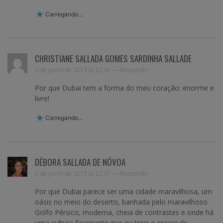
Carregando...
CHRISTIANE SALLADA GOMES SARDINHA SALLADE
2 de junho de 2013 at 22:39 —
Responder
Por que Dubai tem a forma do meu coração: enorme e
livre!
Carregando...
DÉBORA SALLADA DE NÓVOA
2 de junho de 2013 at 22:37 —
Responder
Por que Dubai parece ser uma cidade maravilhosa, um
oásis no meio do deserto, banhada pelo maravilhoso
Golfo Pérsico, moderna, cheia de contrastes e onde há
uma cultura fascinante que eu terei o prazer de