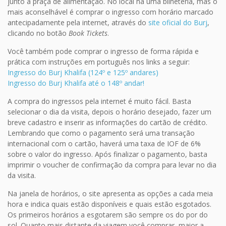
junto à praça de alimentação. No local há uma bilheteria, mas o
mais aconselhável é comprar o ingresso com horário marcado
antecipadamente pela internet, através do
site oficial do Burj
,
clicando no botão
Book Tickets
.
Você também pode comprar o ingresso de forma rápida e
prática com instruções em português nos links a seguir:
Ingresso do Burj Khalifa (124º e 125º andares)
Ingresso do Burj Khalifa até o 148º andar!
A compra do ingressos pela internet é muito fácil. Basta
selecionar o dia da visita, depois o horário desejado, fazer um
breve cadastro e inserir as informações do cartão de crédito.
Lembrando que como o pagamento será uma transação
internacional com o cartão, haverá uma taxa de IOF de 6%
sobre o valor do ingresso. Após finalizar o pagamento, basta
imprimir o voucher de confirmação da compra para levar no dia
da visita.
Na janela de horários, o site apresenta as opções a cada meia
hora e indica quais estão disponíveis e quais estão esgotados.
Os primeiros horários a esgotarem são sempre os do por do
sol. Quanto mais distante da viagem você comprar, maior a