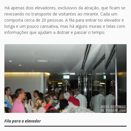
mail
Há apenas dois elevadores, exclusivos da atração, que ficam se
ASSINAR
revezando no transporte de visitantes ao mirante. Cada um
comporta cerca de 20 pessoas. A fila para entrar no elevador é
longa e um pouco cansativa, mas há alguns murais e telas com
VOCÊ JÁ SEGUE O BLOG NO INSTAGRAM?
informações que ajudam a distrair e passar o tempo.
@MEUSROTEIROSDEVIAGEM
AGORA TAMBÉM NO TIKTOK!
@MEUSROTEIROSDEVIAGEM
Fila para o elevador