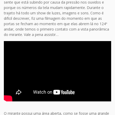
sente que está subindo por causa da pressão nos ouvidos e
porque os números da tela mudam rapidamente. Durante o
trajeto há todo um show de luzes, imagens e sons. Como é
difícil descrever, fiz uma filmagem do momento em que as
portas se fecham ao momento em que elas abrem lá no 124º
andar, onde temos o primeiro contato com a vista panorâmica
do mirante. Vale a pena assistir…
O mirante possui uma área aberta, como se fosse uma grande