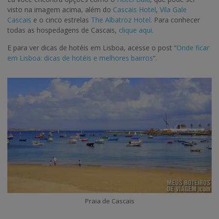
visto na imagem acima, além do
Cascais Hotel
,
Vila Gale
Cascais
e o cinco estrelas
The Albatroz Hotel
. Para conhecer
todas as hospedagens de Cascais,
clique aqui
.
E para ver dicas de hotéis em Lisboa, acesse o post “
Onde ficar
em Lisboa: dicas de hotéis e melhores bairros
“.
Praia de Cascais