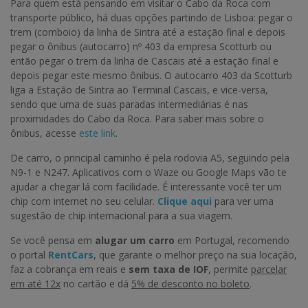
Para quem está pensando em visitar o Cabo da Roca com
transporte público, há duas opções partindo de Lisboa: pegar o
trem (comboio) da linha de Sintra até a estação final e depois
pegar o ônibus (autocarro) nº 403 da empresa Scotturb ou
então pegar o trem da linha de Cascais até a estação final e
depois pegar este mesmo ônibus. O autocarro 403 da Scotturb
liga a Estação de Sintra ao Terminal Cascais, e vice-versa,
sendo que uma de suas paradas intermediárias é nas
proximidades do Cabo da Roca. Para saber mais sobre o
ônibus, acesse
este link
.
De carro, o principal caminho é pela rodovia A5, seguindo pela
N9-1 e N247. Aplicativos com o Waze ou Google Maps vão te
ajudar a chegar lá com facilidade. É interessante você ter um
chip com internet no seu celular.
Clique aqui
para ver uma
sugestão de chip internacional para a sua viagem.
Se você pensa em
alugar um carro
em Portugal, recomendo
o portal
RentCars
, que garante o melhor preço na sua locação,
faz a cobrança em reais e
sem taxa de IOF
, permite
parcelar
em até 12x
no cartão e dá
5% de desconto no boleto
.