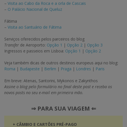
–
Visita ao Cabo da Roca e a orla de Cascais
–
O Palácio Nacional de Queluz
Fátima
–
Visita ao Santuário de Fátima
Serviços oferecidos pelos parceiros do blog
Transfer
de Aeroporto:
Opção 1
|
Opção 2
|
Opção 3
Ingressos e passeios em Lisboa:
Opção 1
|
Opção 2
Veja também dicas de outros destinos europeus aqui no blog:
Roma
|
Budapeste
|
Berlim
|
Praga
|
Londres
|
Paris
Em breve: Atenas, Santorini, Mykonos e Zakynthos
Assine o blog pelo formulário no final deste post e receba os
novos posts no seu e-mail em primeira mão.
⇒ PARA SUA VIAGEM ⇐
+ CÂMBIO E CARTÕES PRÉ-PAGO