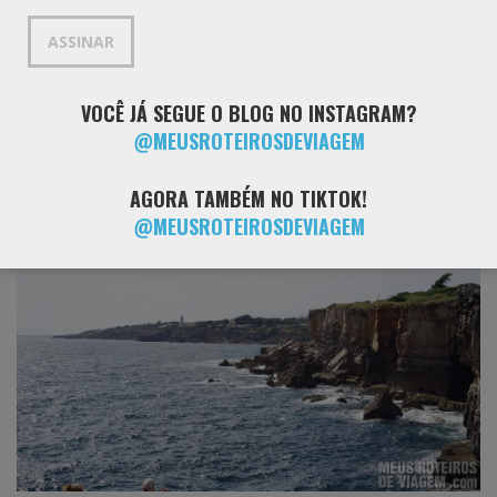
mail
ASSINAR
VOCÊ JÁ SEGUE O BLOG NO INSTAGRAM?
@MEUSROTEIROSDEVIAGEM
Boca do Inferno
AGORA TAMBÉM NO TIKTOK!
@MEUSROTEIROSDEVIAGEM