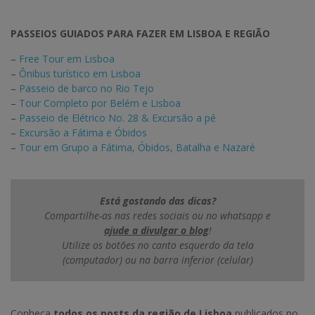
PASSEIOS GUIADOS PARA FAZER EM LISBOA E REGIÃO
–
Free Tour em Lisboa
–
Ônibus turístico em Lisboa
–
Passeio de barco no Rio Tejo
–
Tour Completo por Belém e Lisboa
–
Passeio de Elétrico No. 28 & Excursão a pé
–
Excursão a Fátima e Óbidos
–
Tour em Grupo a Fátima, Óbidos, Batalha e Nazaré
Está gostando das dicas?
Compartilhe-as nas redes sociais ou no whatsapp e
ajude a divulgar o blog
!
Utilize os botões no canto esquerdo da tela
(computador) ou na barra inferior (celular)
Conheça
todos os posts da região de Lisboa
publicados no