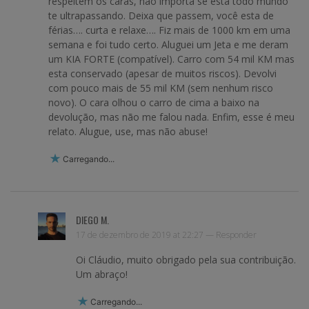
respeitem os caras, não importa se esta todo mundo
te ultrapassando. Deixa que passem, você esta de
férias…. curta e relaxe…. Fiz mais de 1000 km em uma
semana e foi tudo certo. Aluguei um Jeta e me deram
um KIA FORTE (compatível). Carro com 54 mil KM mas
esta conservado (apesar de muitos riscos). Devolvi
com pouco mais de 55 mil KM (sem nenhum risco
novo). O cara olhou o carro de cima a baixo na
devolução, mas não me falou nada. Enfim, esse é meu
relato. Alugue, use, mas não abuse!
Carregando...
DIEGO M.
17 de dezembro de 2019 at 22:27 —
Responder
Oi Cláudio, muito obrigado pela sua contribuição.
Um abraço!
Carregando...