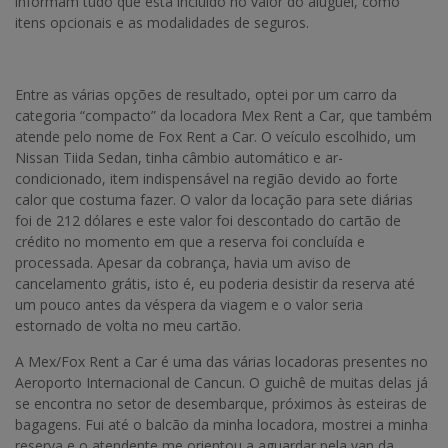
informam tudo que está incluído no valor do aluguel, como
itens opcionais e as modalidades de seguros.
Entre as várias opções de resultado, optei por um carro da
categoria “compacto” da locadora Mex Rent a Car, que também
atende pelo nome de Fox Rent a Car. O veículo escolhido, um
Nissan Tiida Sedan, tinha câmbio automático e ar-
condicionado, item indispensável na região devido ao forte
calor que costuma fazer. O valor da locação para sete diárias
foi de 212 dólares e este valor foi descontado do cartão de
crédito no momento em que a reserva foi concluída e
processada. Apesar da cobrança, havia um aviso de
cancelamento grátis, isto é, eu poderia desistir da reserva até
um pouco antes da véspera da viagem e o valor seria
estornado de volta no meu cartão.
A Mex/Fox Rent a Car é uma das várias locadoras presentes no
Aeroporto Internacional de Cancun. O guichê de muitas delas já
se encontra no setor de desembarque, próximos às esteiras de
bagagens. Fui até o balcão da minha locadora, mostrei a minha
reserva e o atendente me orientou a aguardar pela van da