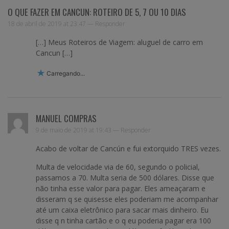
O QUE FAZER EM CANCUN: ROTEIRO DE 5, 7 OU 10 DIAS
18 de abril de 2019 at 23:47 —
Responder
[…] Meus Roteiros de Viagem: aluguel de carro em
Cancun […]
Carregando...
MANUEL COMPRAS
9 de maio de 2019 at 19:43 —
Responder
Acabo de voltar de Cancún e fui extorquido TRES vezes.
Multa de velocidade via de 60, segundo o policial,
passamos a 70. Multa seria de 500 dólares. Disse que
não tinha esse valor para pagar. Eles ameaçaram e
disseram q se quisesse eles poderiam me acompanhar
até um caixa eletrônico para sacar mais dinheiro. Eu
disse q n tinha cartão e o q eu poderia pagar era 100