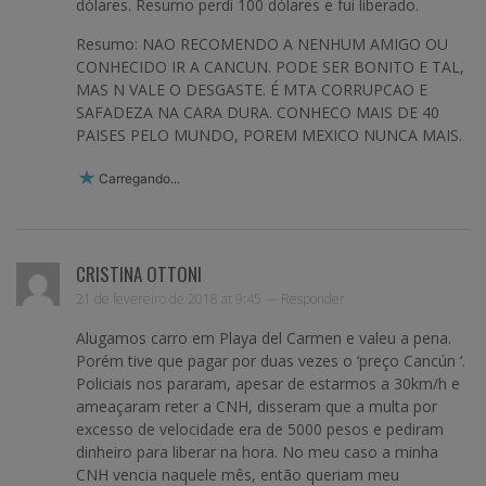
dólares. Resumo perdi 100 dólares e fui liberado.
Resumo: NAO RECOMENDO A NENHUM AMIGO OU
CONHECIDO IR A CANCUN. PODE SER BONITO E TAL,
MAS N VALE O DESGASTE. É MTA CORRUPCAO E
SAFADEZA NA CARA DURA. CONHECO MAIS DE 40
PAISES PELO MUNDO, POREM MEXICO NUNCA MAIS.
Carregando...
CRISTINA OTTONI
21 de fevereiro de 2018 at 9:45 —
Responder
Alugamos carro em Playa del Carmen e valeu a pena.
Porém tive que pagar por duas vezes o ‘preço Cancún ‘.
Policiais nos pararam, apesar de estarmos a 30km/h e
ameaçaram reter a CNH, disseram que a multa por
excesso de velocidade era de 5000 pesos e pediram
dinheiro para liberar na hora. No meu caso a minha
CNH vencia naquele mês, então queriam meu