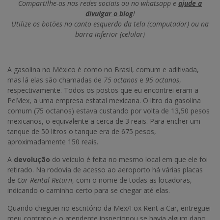
Compartilhe-as nas redes sociais ou no whatsapp e
ajude a
divulgar o blog
!
Utilize os botões no canto esquerdo da tela (computador) ou na
barra inferior (celular)
A gasolina no México é como no Brasil, comum e aditivada,
mas lá elas são chamadas de
75 octanos
e
95 octanos
,
respectivamente. Todos os postos que eu encontrei eram a
PeMex, a uma empresa estatal mexicana. O litro da gasolina
comum (75 octanos) estava custando por volta de 13,50 pesos
mexicanos, o equivalente a cerca de 3 reais. Para encher um
tanque de 50 litros o tanque era de 675 pesos,
aproximadamente 150 reais.
A
devolução
do veículo é feita no mesmo local em que ele foi
retirado. Na rodovia de acesso ao aeroporto há várias placas
de
Car Rental Return
, com o nome de todas as locadoras,
indicando o caminho certo para se chegar até elas.
Quando cheguei no escritório da Mex/Fox Rent a Car, entreguei
meu contrato e o atendente inspecionou se havia algum dano