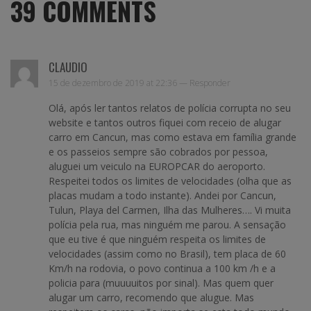
39
COMMENTS
CLAUDIO
15 de dezembro de 2019 at 22:36 —
Responder
Olá, após ler tantos relatos de polícia corrupta no seu
website e tantos outros fiquei com receio de alugar
carro em Cancun, mas como estava em família grande
e os passeios sempre são cobrados por pessoa,
aluguei um veiculo na EUROPCAR do aeroporto.
Respeitei todos os limites de velocidades (olha que as
placas mudam a todo instante). Andei por Cancun,
Tulun, Playa del Carmen, Ilha das Mulheres…. Vi muita
polícia pela rua, mas ninguém me parou. A sensação
que eu tive é que ninguém respeita os limites de
velocidades (assim como no Brasil), tem placa de 60
Km/h na rodovia, o povo continua a 100 km /h e a
policia para (muuuuitos por sinal). Mas quem quer
alugar um carro, recomendo que alugue. Mas