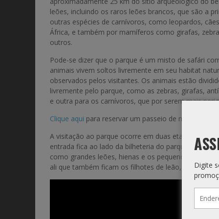
aproximadamente 25 km do sítio arqueológico do ber
leões, incluindo os raros leões brancos, que são a p
outras espécies de carnívoros, como leopardos, cães 
África, e também por mamíferos como girafas, zebra
outros.
Pode-se dizer que o parque é um misto de safári c
animais vivem soltos livremente em seu habitat natur
observados pelos visitantes. Os animais estão divid
livremente pelo parque, como as zebras, girafas, ant
e outra para os carnívoros, que por serem mais peri
Clique aqui
para reservar um passeio de meio período 
A visitação ao parque ocorre em duas etapas. A prime
ASS
entrada fica ao lado da bilheteria do parque. É uma
como grandes leões, hienas e os pequenos suricatos
Digite 
ali que também ficam os filhotes de leão, chamados
promoç
Endere
de
e-