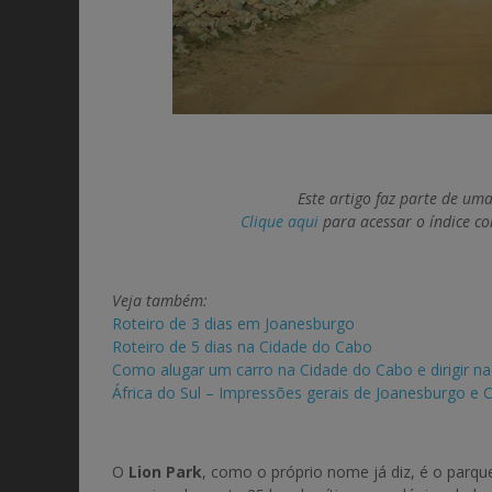
Este artigo faz parte de uma
Clique aqui
para acessar o índice c
Veja também:
Roteiro de 3 dias em Joanesburgo
Roteiro de 5 dias na Cidade do Cabo
Como alugar um carro na Cidade do Cabo e dirigir n
África do Sul – Impressões gerais de Joanesburgo e
O
Lion Park
, como o próprio nome já diz, é o parque