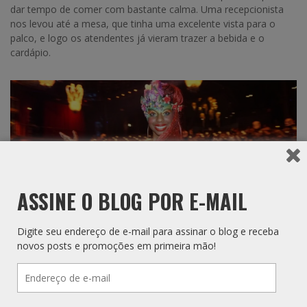
dar tempo de comer com bastante calma. Uma recepcionista
nos levou até a mesa, que tinha uma excelente vista para o
palco, e logo os atendentes já vieram trazer a bebida e o
cardápio.
ASSINE O BLOG POR E-MAIL
Digite seu endereço de e-mail para assinar o blog e receba
novos posts e promoções em primeira mão!
Recepcionista do espetáculo
Endereço
de
e-