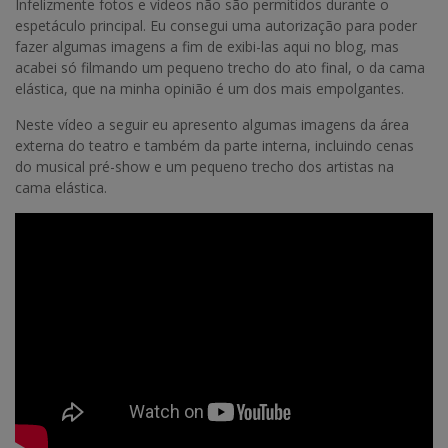
Infelizmente fotos e vídeos não são permitidos durante o
espetáculo principal. Eu consegui uma autorização para poder
fazer algumas imagens a fim de exibi-las aqui no blog, mas
acabei só filmando um pequeno trecho do ato final, o da cama
elástica, que na minha opinião é um dos mais empolgantes.
Neste vídeo a seguir eu apresento algumas imagens da área
externa do teatro e também da parte interna, incluindo cenas
do musical pré-show e um pequeno trecho dos artistas na
cama elástica.