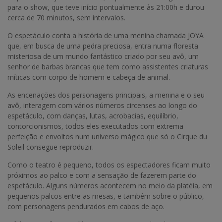
para o show, que teve início pontualmente às 21:00h e durou
cerca de 70 minutos, sem intervalos.
O espetáculo conta a história de uma menina chamada JOYA
que, em busca de uma pedra preciosa, entra numa floresta
misteriosa de um mundo fantástico criado por seu avô, um
senhor de barbas brancas que tem como assistentes criaturas
míticas com corpo de homem e cabeça de animal.
As encenações dos personagens principais, a menina e o seu
avô, interagem com vários números circenses ao longo do
espetáculo, com danças, lutas, acrobacias, equilíbrio,
contorcionismos, todos eles executados com extrema
perfeição e envoltos num universo mágico que só o Cirque du
Soleil consegue reproduzir.
Como o teatro é pequeno, todos os espectadores ficam muito
próximos ao palco e com a sensação de fazerem parte do
espetáculo. Alguns números acontecem no meio da platéia, em
pequenos palcos entre as mesas, e também sobre o público,
com personagens pendurados em cabos de aço.