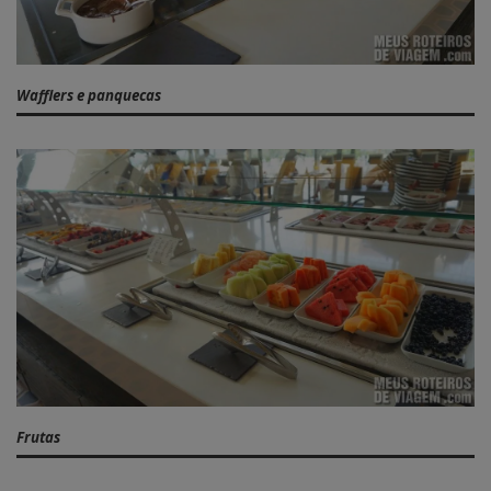
Wafflers e panquecas
Frutas