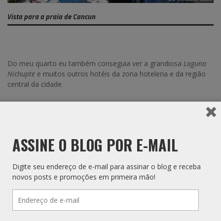
Vista para a praia de Cancun
Do meu quarto eu também conseguia ver a grandiosa
Laguna
Nichupte
e muitos outros hotéis da zona hoteleria e da região
central da cidade.
ASSINE O BLOG POR E-MAIL
Digite seu endereço de e-mail para assinar o blog e receba
novos posts e promoções em primeira mão!
Endereço
de
e-