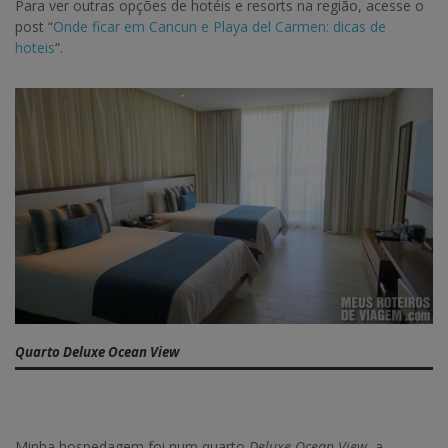
Para ver outras opções de hotéis e resorts na região, acesse o
post “
Onde ficar em Cancun e Playa del Carmen: dicas de
hoteis
“.
Quarto Deluxe Ocean View
Minha hospedagem foi num quarto
Deluxe Ocean View
, a