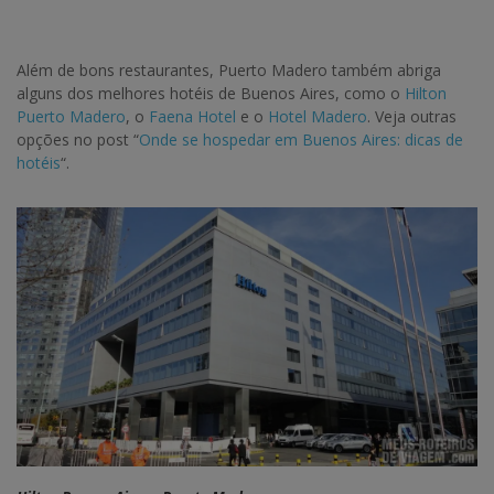
Além de bons restaurantes, Puerto Madero também abriga
alguns dos melhores hotéis de Buenos Aires, como o
Hilton
Puerto Madero
, o
Faena Hotel
e o
Hotel Madero
. Veja outras
opções no post “
Onde se hospedar em Buenos Aires: dicas de
hotéis
“.