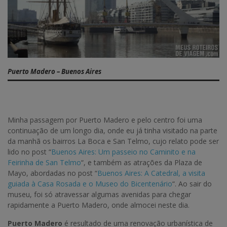
Puerto Madero – Buenos Aires
Minha passagem por Puerto Madero e pelo centro foi uma
continuação de um longo dia, onde eu já tinha visitado na parte
da manhã os bairros La Boca e San Telmo, cujo relato pode ser
lido no post “
Buenos Aires: Um passeio no Caminito e na
Feirinha de San Telmo
“, e também as atrações da Plaza de
Mayo, abordadas no post “
Buenos Aires: A Catedral, a visita
guiada à Casa Rosada e o Museo do Bicentenário
“. Ao sair do
museu, foi só atravessar algumas avenidas para chegar
rapidamente a Puerto Madero, onde almocei neste dia.
Puerto Madero
é resultado de uma renovação urbanística de